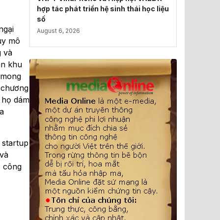
hợp tác phát triển hệ sinh thái học liệu
số
ngại
August 6, 2026
quy mô
g và
àn khu
t mong
a chương
ể họ dám
a
 startup
 và
c công