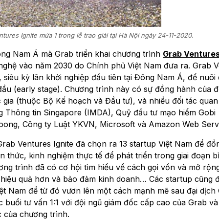
tures Ignite mừa 1 trong lễ trao giải tại Hà Nội ngày 24-11-2020.
Đông Nam Á mà Grab triển khai chương trình
Grab Ventures
 nghệ vào năm 2030 do Chính phủ Việt Nam đưa ra. Grab V
, siêu kỳ lân khởi nghiệp đầu tiên tại Đông Nam Á, để nuôi
 đầu (early stage). Chương trình này có sự đồng hành của đ
 gia (thuộc Bộ Kế hoạch và Đầu tư), và nhiều đối tác quan
g Thông tin Singapore (IMDA), Quỹ đầu tư mạo hiểm Gobi
 Toong, Công ty Luật YKVN, Microsoft và Amazon Web Serv
Grab Ventures Ignite đã chọn ra 13 startup Việt Nam để đ
n thức, kinh nghiệm thực tế để phát triển trong giai đoạn b
ương trình đã có cơ hội tìm hiểu về cách gọi vốn và mở rộn
ng hiệu quả hơn và bảo đảm kinh doanh… Các startup cũng 
Việt Nam để từ đó vươn lên một cách mạnh mẽ sau đại dịch
c buổi tư vấn 1:1 với đội ngũ giám đốc cấp cao của Grab và
c của chương trình.