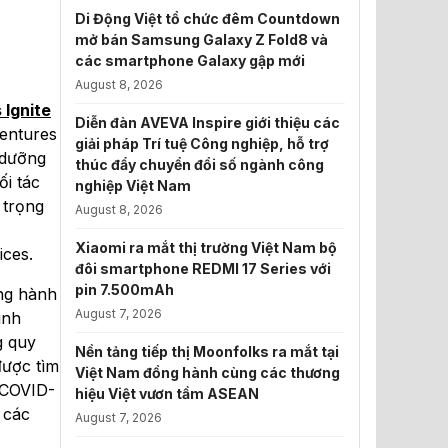
Di Động Việt tổ chức đêm Countdown
mở bán Samsung Galaxy Z Fold8 và
các smartphone Galaxy gập mới
August 8, 2026
 Ignite
Diễn đàn AVEVA Inspire giới thiệu các
entures
giải pháp Trí tuệ Công nghiệp, hỗ trợ
 dưỡng
thúc đẩy chuyển đổi số ngành công
ối tác
nghiệp Việt Nam
 trọng
August 8, 2026
Xiaomi ra mắt thị trường Việt Nam bộ
ices.
đôi smartphone REDMI 17 Series với
pin 7.500mAh
ồng hành
August 7, 2026
ình
g quy
Nền tảng tiếp thị Moonfolks ra mắt tại
được tìm
Việt Nam đồng hành cùng các thương
 COVID-
hiệu Việt vươn tầm ASEAN
 các
August 7, 2026