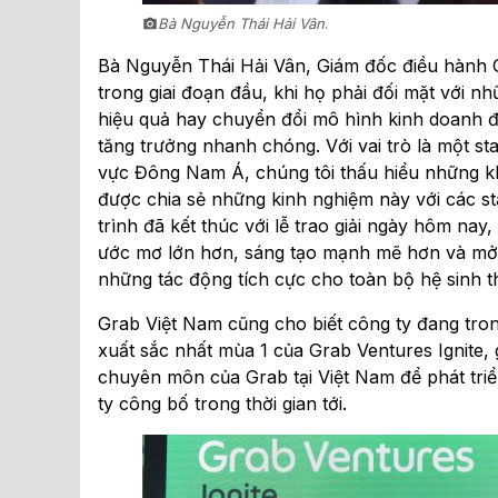
Bà Nguyễn Thái Hải Vân
.
Bà Nguyễn Thái Hải Vân, Giám đốc điều hành Gr
trong giai đoạn đầu, khi họ phải đối mặt với 
hiệu quả hay chuyển đổi mô hình kinh doanh đ
tăng trưởng nhanh chóng. Với vai trò là một 
vực Đông Nam Á, chúng tôi thấu hiểu những khó
được chia sẻ những kinh nghiệm này với các s
trình đã kết thúc với lễ trao giải ngày hôm na
ước mơ lớn hơn, sáng tạo mạnh mẽ hơn và mở 
những tác động tích cực cho toàn bộ hệ sinh th
Grab Việt Nam cũng cho biết công ty đang trong
xuất sắc nhất mùa 1 của Grab Ventures Ignite, 
chuyên môn của Grab tại Việt Nam để phát triể
ty công bố trong thời gian tới.