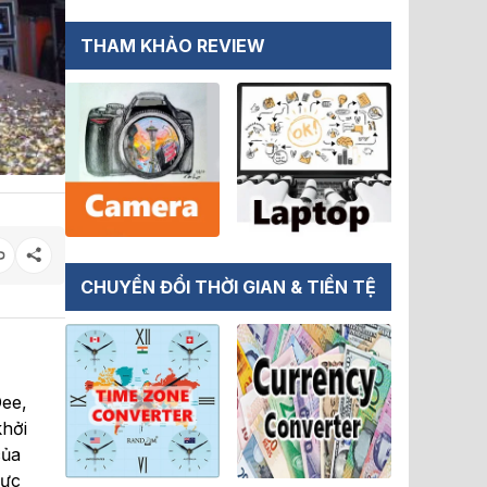
THAM KHẢO REVIEW
CHUYỂN ĐỔI THỜI GIAN & TIỀN TỆ
Dee,
khởi
của
vực