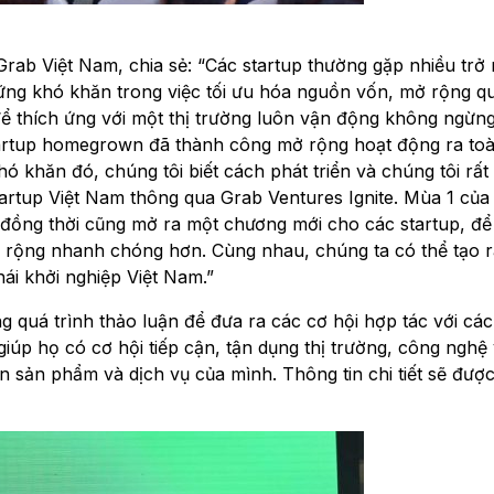
ab Việt Nam, chia sẻ: “Các startup thường gặp nhiều trở 
những khó khăn trong việc tối ưu hóa nguồn vốn, mở rộng 
ể thích ứng với một thị trường luôn vận động không ngừn
startup homegrown đã thành công mở rộng hoạt động ra to
 khăn đó, chúng tôi biết cách phát triển và chúng tôi rấ
tartup Việt Nam thông qua Grab Ventures Ignite. Mùa 1 củ
y, đồng thời cũng mở ra một chương mới cho các startup, đ
rộng nhanh chóng hơn. Cùng nhau, chúng ta có thể tạo r
ái khởi nghiệp Việt Nam.”
 quá trình thảo luận để đưa ra các cơ hội hợp tác với các
giúp họ có cơ hội tiếp cận, tận dụng thị trường, công nghệ
n sản phẩm và dịch vụ của mình. Thông tin chi tiết sẽ đượ