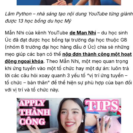
Lâm Python – nhà sáng tạo nội dung YouTube từng giành
được 13 học bổng du học Mỹ
Mẫn Nhi của kênh YouTube
de Man Nhi
– du học sinh
Úc đã đạt được học bổng tại trường đại học thuộc G8
(nhóm 8 trường đại học hàng đầu ở Úc) chia sẻ những
mẹo giúp các bạn có thể
nộp đơn thành công một hoạt
động ngoại khóa
. Theo Mẫn Nhi, một mẹo quan trọng
khi ứng tuyển vào một tổ chức hay một dự án: luôn trả
lời các câu hỏi xoay quanh 3 yếu tố “vị trí ứng tuyển –
tổ chức – bản thân” để thể hiện sự phù hợp của bạn đối
với vị trí và tổ chức này.