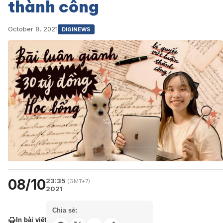
thành công
October 8, 2021
DIGINEWS
08/10
23:35
(GMT+7)
2021
Chia sẻ:
In bài viết