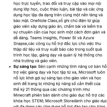
học trực tuyến, trao đổi và truy cập vào mọi nội
dung lớp học, cuộc thảo luận, bài tập và các ứng
dụng học tập đa dạng trên cùng một nền tảng và
bảo mật. OneNote Class,sổ ghi chú điện tử giúp
giáo viên xây dựng giáo án, chấm bài và kiểm tra
sự chuyên cần của học sinh một cách đơn giản và
dễ dàng. Teams Insights, Power BI và Azure
Snapse,các công cụ hỗ trợ đắc lực cho việc thu
thập dữ liệu và truy xuất báo cáo trong suốt quá
trình học tập, giảng dạy và quản lý hệ thống cho
nhà trường và giáo viên.
Sự sáng tạo
: Bên cạnh những tính năng cơ bản hỗ
trợ việc giảng dạy và học tập từ xa, Microsoft luôn
nỗ lực khơi gợi sự sáng tạo cho giáo viên và học
sinh để trang bị những kỹ năng số cần thiết của
thế kỷ 21 thông qua các chương trình như
Minecraft phiên bản dành cho giáo dục hỗ trợ các
khóa học STEM; Microsoft Storedành cho giáo dục
với đa dạng các ứng dụng hỗ trợ đào tạo cho từng