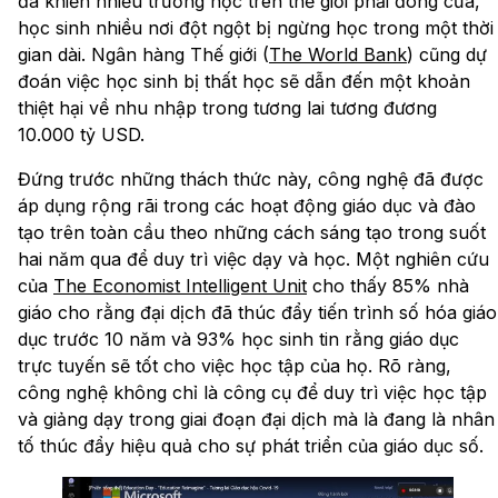
đã khiến nhiều trường học trên thế giới phải đóng cửa,
học sinh nhiều nơi đột ngột bị ngừng học trong một thời
gian dài. Ngân hàng Thế giới (
The World Bank
) cũng dự
đoán việc học sinh bị thất học sẽ dẫn đến một khoản
thiệt hại về nhu nhập trong tương lai tương đương
10.000 tỷ USD.
Đứng trước những thách thức này, công nghệ đã được
áp dụng rộng rãi trong các hoạt động giáo dục và đào
tạo trên toàn cầu theo những cách sáng tạo trong suốt
hai năm qua để duy trì việc dạy và học. Một nghiên cứu
của
The Economist Intelligent Unit
cho thấy 85% nhà
giáo cho rằng đại dịch đã thúc đẩy tiến trình số hóa giáo
dục trước 10 năm và 93% học sinh tin rằng giáo dục
trực tuyến sẽ tốt cho việc học tập của họ. Rõ ràng,
công nghệ không chỉ là công cụ để duy trì việc học tập
và giảng dạy trong giai đoạn đại dịch mà là đang là nhân
tố thúc đẩy hiệu quả cho sự phát triển của giáo dục số.