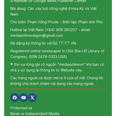
A member of Google News Publisher Center.
Nội dung: Các cây bút công nghệ ở Hoa Kỳ và Việt
Nam.
Chủ biên: Phạm Hồng Phước – Biên tập: Phạm Anh Phú
Hotline tại Việt Nam: (+84) 909 280257 – email:
mediaonlinesaigon@gmail.com
Đã đăng ký thông tin với Bộ TT-TT VN.
Registered online newspaper in USA (the US Library of
Congress, ISSN 2476-0323 USA)
® Xin vui lòng ghi rõ nguồn “mediaonlinevn” khi bạn có
nhã ý sử dụng lại thông tin từ Website này.
Các trang ngoài sẽ được mở ra ở cửa sổ mới. Chúng tôi
không chịu trách nhiệm nội dung các trang ngoài.
Protected as
News or Independent Media