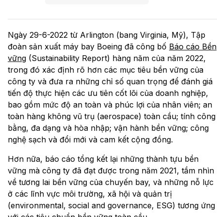
Ngày 29-6-2022 từ Arlington (bang Virginia, Mỹ), Tập
đoàn sản xuất máy bay Boeing đã công bố
Báo cáo Bền
vững
(Sustainability Report) hàng năm của năm 2022,
trong đó xác định rõ hơn các mục tiêu bền vững của
công ty và đưa ra những chỉ số quan trọng để đánh giá
tiến độ thực hiện các ưu tiên cốt lõi của doanh nghiệp,
bao gồm mức độ an toàn và phúc lợi của nhân viên; an
toàn hàng không vũ trụ (aerospace) toàn cầu; tính công
bằng, đa dạng và hòa nhập; vận hành bền vững; công
nghệ sạch và đổi mới và cam kết cộng đồng.
Hơn nữa, báo cáo tổng kết lại những thành tựu bền
vững mà công ty đã đạt được trong năm 2021, tầm nhìn
về tương lai bền vững của chuyến bay, và những nỗ lực
ở các lĩnh vực môi trường, xã hội và quản trị
(environmental, social and governance, ESG) tương ứng
với các tiêu chuẩn bền vững toàn cầu.