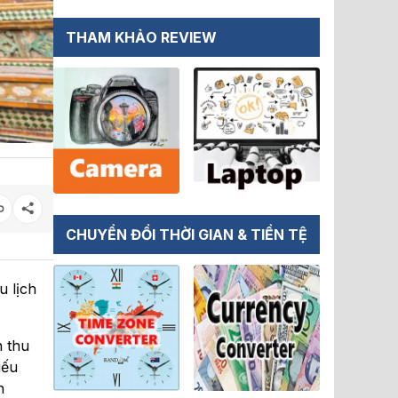
THAM KHẢO REVIEW
CHUYỂN ĐỔI THỜI GIAN & TIỀN TỆ
u lịch
n thu
iếu
h