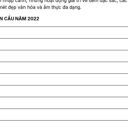
 nhập cảnh, những hoạt động giải trí về đêm đặc sắc, các
, nét đẹp văn hóa và ẩm thực đa dạng.
N CẦU NĂM 2022