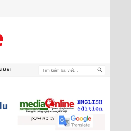
N MẠI
Tìm kiếm
du