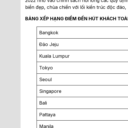
2022 nhờ vào chính sách nới lỏng các quy định
biển đẹp, chùa chiền với lối kiến trúc độc đáo
BẢNG XẾP HẠNG ĐIỂM ĐẾN HÚT KHÁCH TOÀ
Bangkok
Đảo Jeju
Kuala Lumpur
Tokyo
Seoul
Singapore
Bali
Pattaya
Manila