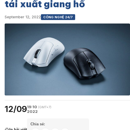
tái xuất giang hồ
September 12, 2022
CÔNG NGHỆ 24/7
12/09
19:10
(GMT+7)
2022
Chia sẻ:
In bài viết