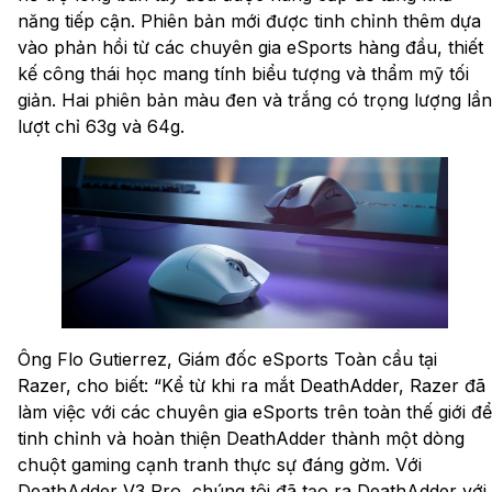
năng tiếp cận. Phiên bản mới được tinh chỉnh thêm dựa
vào phản hồi từ các chuyên gia eSports hàng đầu, thiết
kế công thái học mang tính biểu tượng và thẩm mỹ tối
giản. Hai phiên bản màu đen và trắng có trọng lượng lần
lượt chỉ 63g và 64g.
Ông Flo Gutierrez, Giám đốc eSports Toàn cầu tại
Razer, cho biết: “Kể từ khi ra mắt DeathAdder, Razer đã
làm việc với các chuyên gia eSports trên toàn thế giới để
tinh chỉnh và hoàn thiện DeathAdder thành một dòng
chuột gaming cạnh tranh thực sự đáng gờm. Với
DeathAdder V3 Pro, chúng tôi đã tạo ra DeathAdder với