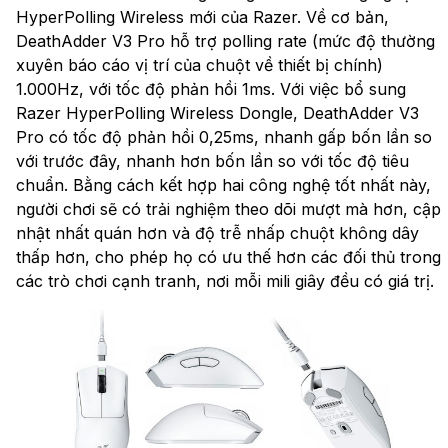
HyperPolling Wireless mới của Razer. Về cơ bản,
DeathAdder V3 Pro hỗ trợ polling rate (mức độ thường
xuyên báo cáo vị trí của chuột về thiết bị chính)
1.000Hz, với tốc độ phản hồi 1ms. Với việc bổ sung
Razer HyperPolling Wireless Dongle, DeathAdder V3
Pro có tốc độ phản hồi 0,25ms, nhanh gấp bốn lần so
với trước đây, nhanh hơn bốn lần so với tốc độ tiêu
chuẩn. Bằng cách kết hợp hai công nghệ tốt nhất này,
người chơi sẽ có trải nghiệm theo dõi mượt mà hơn, cập
nhật nhất quán hơn và độ trễ nhấp chuột không dây
thấp hơn, cho phép họ có ưu thế hơn các đối thủ trong
các trò chơi cạnh tranh, nơi mỗi mili giây đều có giá trị.