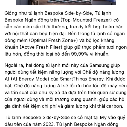
Giống như tủ lạnh Bespoke Side-by-Side, Tủ lạnh
Bespoke Ngăn đông trên (Top-Mounted Freezer) có
sẵn các màu sắc thời thượng, trendy kết hợp hoàn hảo
với nội thất căn bếp hiện đại. Bên trong tủ lạnh có ngăn
đông mềm (Optimal Fresh Zone+) và bộ lọc kháng
khuẩn (Active Fresh Filter) giúp giữ thực phẩm tươi ngon
lâu hơn, đồng thời loại bỏ đến 99,99% vi khuẩn.
Ngoài ra, hai dòng tủ lạnh mới này của Samsung giúp
người dùng tiết kiệm năng lượng với Chế độ năng lượng
AI (AI Energy Mode) của SmartThings Energy. Khi được
bật, Chế độ năng lượng AI sẽ tối ưu hóa tốc độ máy nén
và tần suất của chu kỳ xả đá dựa trên thói quen sử dụng
của người dùng và môi trường xung quanh, giúp các hộ
gia đình tiết kiệm chi phí và giảm lượng khí thải carbon.
Tủ lạnh Bespoke Side-by-Side sẽ có mặt tại Mỹ vào quý
đầu tiên của năm 2023. Tủ lạnh Bespoke Ngăn đông