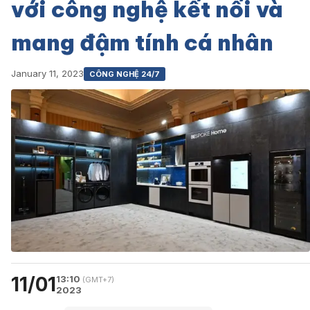
với công nghệ kết nối và
mang đậm tính cá nhân
January 11, 2023
CÔNG NGHỆ 24/7
11/01
13:10
(GMT+7)
2023