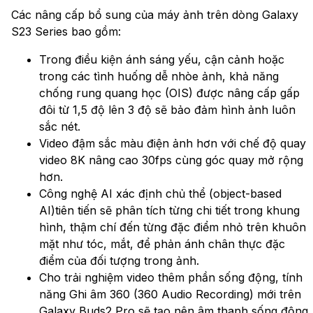
Các nâng cấp bổ sung của máy ảnh trên dòng Galaxy
S23 Series bao gồm:
Trong điều kiện ánh sáng yếu, cận cảnh hoặc
trong các tình huống dễ nhòe ảnh, khả năng
chống rung quang học (OIS) được nâng cấp gấp
đôi từ 1,5 độ lên 3 độ sẽ bảo đảm hình ảnh luôn
sắc nét.
Video đậm sắc màu điện ảnh hơn với chế độ quay
video 8K nâng cao 30fps cùng góc quay mở rộng
hơn.
Công nghệ AI xác định chủ thể (object-based
AI)tiên tiến sẽ phân tích từng chi tiết trong khung
hình, thậm chí đến từng đặc điểm nhỏ trên khuôn
mặt như tóc, mắt, để phản ánh chân thực đặc
điểm của đối tượng trong ảnh.
Cho trải nghiệm video thêm phần sống động, tính
năng Ghi âm 360 (360 Audio Recording) mới trên
Galaxy Buds2 Pro sẽ tạo nên âm thanh sống động