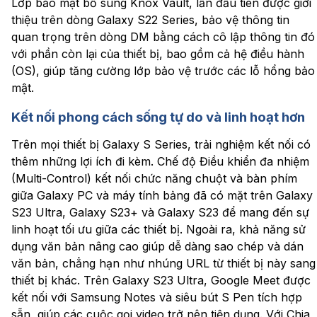
Lớp bảo mật bổ sung Knox Vault, lần đầu tiên được giới
thiệu trên dòng Galaxy S22 Series, bảo vệ thông tin
quan trọng trên dòng DM bằng cách cô lập thông tin đó
với phần còn lại của thiết bị, bao gồm cả hệ điều hành
(OS), giúp tăng cường lớp bảo vệ trước các lỗ hổng bảo
mật.
Kết nối phong cách sống tự do và linh hoạt hơn
Trên mọi thiết bị Galaxy S Series, trải nghiệm kết nối có
thêm những lợi ích đi kèm. Chế độ Điều khiển đa nhiệm
(Multi-Control) kết nối chức năng chuột và bàn phím
giữa Galaxy PC và máy tính bảng đã có mặt trên Galaxy
S23 Ultra, Galaxy S23+ và Galaxy S23 để mang đến sự
linh hoạt tối ưu giữa các thiết bị. Ngoài ra, khả năng sử
dụng văn bản nâng cao giúp dễ dàng sao chép và dán
văn bản, chẳng hạn như nhúng URL từ thiết bị này sang
thiết bị khác. Trên Galaxy S23 Ultra, Google Meet được
kết nối với Samsung Notes và siêu bút S Pen tích hợp
sẵn, giúp các cuộc gọi video trở nên tiện dụng. Với Chia