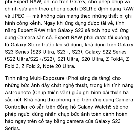
phí Expert RAW, chỉ có trên Galaxy, cho phép chụp và
chỉnh sửa ảnh theo phong cách DSLR ở định dạng RAW
và JPEG — mà không cần mang theo những thiết bị ghi
hình cồng kềnh. Ngay khi ứng dụng được tải về, tính
năng Expert RAW trên Galaxy S23 sẽ tích hợp với ứng
dụng Camera sẵn có. Expert RAW phải được tải xuống
từ Galaxy Store trước khi sử dụng, khả dụng trên Galaxy
S23 Series (S23 Ultra, S23+, S23), Galaxy S22 Series
(S22 Ultra/S22+/S22), S21 Ultra, S20 Ultra, Z Fold4, Z
Fold 3, Z Fold 2, Note 20 Ultra.
Tính năng Multi-Exposure (Phơi sáng đa tầng) cho
những bức ảnh đầy chất nghệ thuật, trong khi tính năng
Astrophoto (Chụp thiên văn) giúp ghi hình dải thiên hà
sắc nét. Khả năng thu phóng mới trên ứng dụng Camera
Controller có sẵn trên đồng hồ Galaxy Watch5 sẽ cho
phép người dùng nhấn chụp bức ảnh toàn cảnh hoàn
hảo ngay trên cổ tay bằng camera của Galaxy S23
Series.