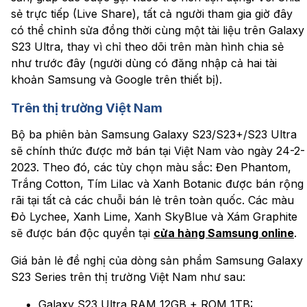
sẻ trực tiếp (Live Share), tất cả người tham gia giờ đây
có thể chỉnh sửa đồng thời cùng một tài liệu trên Galaxy
S23 Ultra, thay vì chỉ theo dõi trên màn hình chia sẻ
như trước đây (người dùng có đăng nhập cả hai tài
khoản Samsung và Google trên thiết bị).
Trên thị trường Việt Nam
Bộ ba phiên bản Samsung Galaxy S23/S23+/S23 Ultra
sẽ chính thức được mở bán tại Việt Nam vào ngày 24-2-
2023. Theo đó, các tùy chọn màu sắc: Đen Phantom,
Trắng Cotton, Tím Lilac và Xanh Botanic được bán rộng
rãi tại tất cả các chuỗi bán lẻ trên toàn quốc. Các màu
Đỏ Lychee, Xanh Lime, Xanh SkyBlue và Xám Graphite
sẽ được bán độc quyền tại
cửa hàng Samsung online
.
Giá bản lẻ đề nghị của dòng sản phẩm Samsung Galaxy
S23 Series trên thị trường Việt Nam như sau:
Galaxy S23 Ultra RAM 12GB + ROM 1TB: