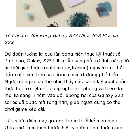
Từ trái qua: Samsung Galaxy S23 Ultra, S23 Plus và
S23.
Dự đoán tương lai của làn sóng hiện thực kỹ thuật số
đỉnh cao, Galaxy S23 Ultra sẵn sàng hỗ trợ tính năng dò
tia thời gian thực (real-time raytracing) ngay khi nó bắt
đầu xuất hiện trên các dòng game di động phổ biến.
Người dùng sẽ có thể nhìn thấy các cảnh kết xuất chân
thực hơn rõ rệt nhờ công nghệ mô phỏng và theo dõi
mọi tia sáng. Thêm vào đó, buồng hơi của Galaxy S23
series đã được mở rộng hơn, giúp người dùng có thể
chơi game kéo dài.
Tất cả ưu điểm này gói gọn trong thiết kế màn hình
Ultra mở rộng kích thước 6.8” với độ cong được giảm