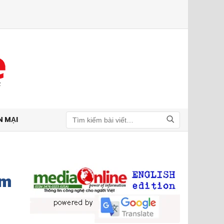
N MẠI
Tìm kiếm
ệm