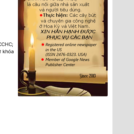
 CCHC;
từ khóa