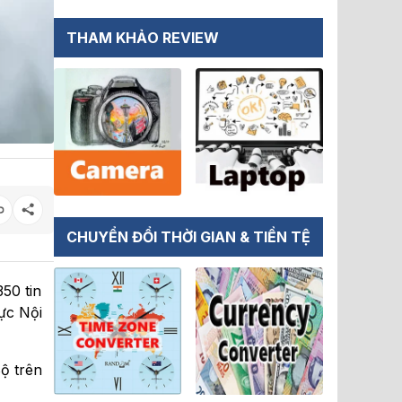
THAM KHẢO REVIEW
CHUYỂN ĐỔI THỜI GIAN & TIỀN TỆ
50 tin
vực Nội
ộ trên