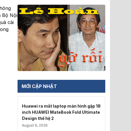
thông
a Bộ Nội
quả cải
rong
MỚI CẬP NHẬT
Huawei ra mắt laptop màn hình gập 18
inch HUAWEI MateBook Fold Ultimate
Design thế hệ 2
August 6, 2026