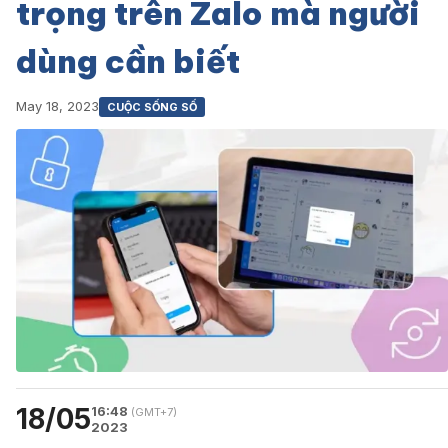
trọng trên Zalo mà người
dùng cần biết
May 18, 2023
CUỘC SỐNG SỐ
18/05
16:48
(GMT+7)
2023