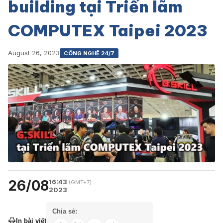
building tại Triển lãm
COMPUTEX Taipei 2023
August 26, 2023
CÔNG NGHỆ 24/7
26/08
16:43
(GMT+7)
2023
Chia sẻ:
In bài viết