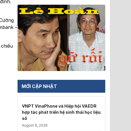
đình.
 Cường
ombank –
 chiếu
MỚI CẬP NHẬT
VNPT VinaPhone và Hiệp hội VAEDR
hợp tác phát triển hệ sinh thái học liệu
số
August 6, 2026