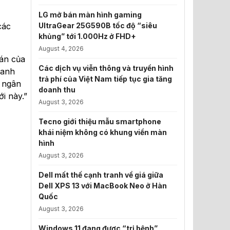
LG mở bán màn hình gaming
các
UltraGear 25G590B tốc độ “siêu
khủng” tới 1.000Hz ở FHD+
August 4, 2026
oán của
Các dịch vụ viễn thông và truyền hình
hanh
trả phí của Việt Nam tiếp tục gia tăng
n ngân
doanh thu
i này.”
August 3, 2026
Tecno giới thiệu mẫu smartphone
khái niệm không có khung viền màn
hình
August 3, 2026
Dell mất thế cạnh tranh về giá giữa
Dell XPS 13 với MacBook Neo ở Hàn
Quốc
August 3, 2026
Windows 11 đang được “trị bệnh”