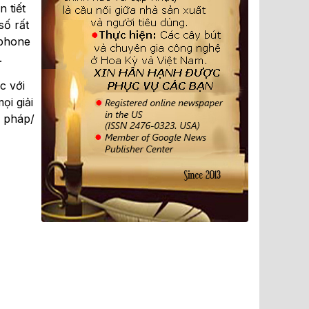
n tiết
số rất
tphone
.
c với
ọi giải
i pháp/