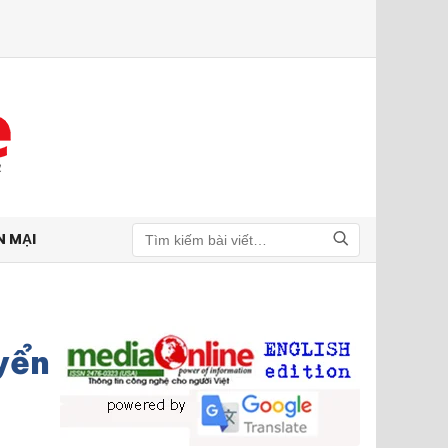
N MẠI
Tìm kiếm
uyển