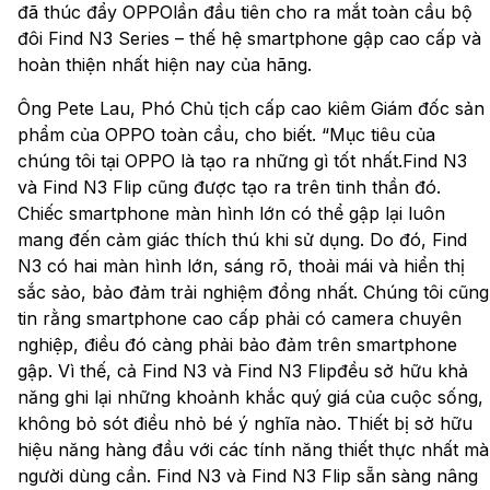
đã thúc đẩy OPPOlần đầu tiên cho ra mắt toàn cầu bộ
đôi Find N3 Series – thế hệ smartphone gập cao cấp và
hoàn thiện nhất hiện nay của hãng.
Ông Pete Lau, Phó Chủ tịch cấp cao kiêm Giám đốc sản
phẩm của OPPO toàn cầu, cho biết. “Mục tiêu của
chúng tôi tại OPPO là tạo ra những gì tốt nhất.Find N3
và Find N3 Flip cũng được tạo ra trên tinh thần đó.
Chiếc smartphone màn hình lớn có thể gập lại luôn
mang đến cảm giác thích thú khi sử dụng. Do đó, Find
N3 có hai màn hình lớn, sáng rõ, thoải mái và hiển thị
sắc sảo, bảo đảm trải nghiệm đồng nhất. Chúng tôi cũng
tin rằng smartphone cao cấp phải có camera chuyên
nghiệp, điều đó càng phải bảo đảm trên smartphone
gập. Vì thế, cả Find N3 và Find N3 Flipđều sở hữu khả
năng ghi lại những khoảnh khắc quý giá của cuộc sống,
không bỏ sót điều nhỏ bé ý nghĩa nào. Thiết bị sở hữu
hiệu năng hàng đầu với các tính năng thiết thực nhất mà
người dùng cần. Find N3 và Find N3 Flip sẵn sàng nâng