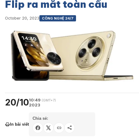
Flip ra mắt toàn cầu
October 20, 2023
CÔNG NGHỆ 24/7
20/10
10:49
(GMT+7)
2023
Chia sẻ:
In bài viết