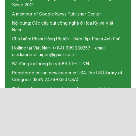
Since 2013.
A member of Google News Publisher Center.
Nội dung: Các cây bút công nghệ ở Hoa Kỳ và Việt
Nam.
Chủ biên: Phạm Hồng Phước – Biên tập: Phạm Anh Phú
Hotline tại Việt Nam: (+84) 909 280257 – email:
mediaonlinesaigon@gmail.com
Đã đăng ký thông tin với Bộ TT-TT VN.
Registered online newspaper in USA (the US Library of
Congress, ISSN 2476-0323 USA)
® Xin vui lòng ghi rõ nguồn “mediaonlinevn” khi bạn có
nhã ý sử dụng lại thông tin từ Website này.
Các trang ngoài sẽ được mở ra ở cửa sổ mới. Chúng tôi
không chịu trách nhiệm nội dung các trang ngoài.