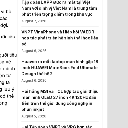
Tập đoàn LAPP Đức ra mắt tại Việt
Nam với định vị Việt Nam là trung tâm
vi bỏ
phát triển trọng điểm trong khu vực
 các
August 7, 2026
đợi.
VNPT VinaPhone và Hiệp hội VAEDR
ời tiêu
hợp tác phát triển hệ sinh thái học liệu
số
August 6, 2026
ười tiêu
sa về
Huawei ra mắt laptop màn hình gập 18
inch HUAWEI MateBook Fold Ultimate
ao dịch
Design thế hệ 2
ện tử
August 6, 2026
ng ta
g lưu ý
Hai hãng MSI và TCL hợp tác giới thiệu
có thể
màn hình OLED 27 inch 4K 120Hz đầu
rong
tiên trên thế giới dùng công nghệ in
phun inkjet
August 5, 2026
Hai Tập đoàn VNPT và VRG hợp tác