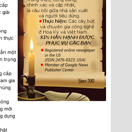
 cấp
 giải
ong
h thực
dẫn một
n trọng
g cấp
ham gia
chúng
hông
ng mời
ng dụng
hật