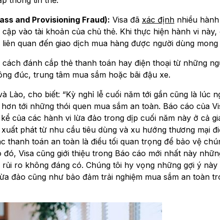
ss and Provisioning Fraud):
Visa đã
xác định
nhiều hành 
cập vào tài khoản của chủ thẻ. Khi thực hiện hành vi này,
liên quan đến giao dịch mua hàng được người dùng mong 
m cách đánh cắp thẻ thanh toán hay điện thoại từ những ngư
đông đúc, trung tâm mua sắm hoặc bãi đậu xe.
Lào, cho biết: “Kỳ nghỉ lễ cuối năm tới gần cũng là lúc ng
 hơn tới những thói quen mua sắm an toàn. Báo cáo của Vi
 kể của các hành vi lừa đảo trong dịp cuối năm này ở cả gi
 – xuất phát từ nhu cầu tiêu dùng và xu hướng thương mại đi
c thanh toán an toàn là điều tối quan trọng để bảo vệ chú
 đó, Visa cũng giới thiệu trong Báo cáo mới nhất này nhữn
rủi ro không đáng có. Chúng tôi hy vọng những gợi ý này 
 lừa đảo cũng như bảo đảm trải nghiệm mua sắm an toàn t