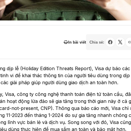
In bài viết
Chia sẻ:
g dịp lễ (Holiday Edition Threats Report), Visa dự báo các
nh vi để khai thác thông tin của người tiêu dùng trong dịp 
 các giải pháp giúp người dùng giao dịch an toàn hơn
.
y, Visa, công ty công nghệ thanh toán điện tử toàn cầu, đ
án hoạt động lừa đảo sẽ gia tăng trong thời gian này ở cả g
 (card-not-present, CNP). Thông qua báo cáo mới, Visa chỉ 
háng 11-2023 đến tháng 1-2024 do sự gia tăng nhanh chóng 
rong lĩnh vực bán lẻ và dịch vụ. Song song với đó, Visa cũn
tiêu dùng thực hiện để mua sắm an toàn và bảo mật hơn.