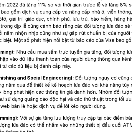
năm 2022 đã tăng 11% so với thời gian trước lễ và tăng 8% s
 bao gồm dịch vụ cung cấp và nâng cấp nhà ở, viễn thông
ô, giải trí, giáo dục, chính phủ, lưu trú, bảo hiểm, hãng h
trong dịp lễ cũng cảnh báo rằng các đối tượng lừa đảo sẽ 
 năm nhộn nhịp cũng như sự gấp rút chuẩn bị của người 
c biệt. Một số phát hiện nổi bật từ báo cáo của Visa bao g
mming):
Nhu cầu mua sắm trực tuyến gia tăng, đối tượng lừ
nhập vào dữ liệu thanh toán của người dùng thông qua kên
i từ các dữ liệu bị đánh cắp này.
hishing and Social Engineering):
Đối tượng nguy cơ cũng 
rong năm qua để thiết kế kế hoạch lừa đảo với khả năng tùy
hó lòng phát hiện các thông tin giả danh hơn. Nhóm đối tượ
ư sử dụng quảng cáo độc hại và các thủ thuật trong tối ư
web bán lẻ hoặc dịch vụ để lôi kéo người dùng.
imming):
Với sự gia tăng lưu lượng truy cập tại các điểm b
tượng lừa đảo có thể nhắm vào những thiết bị đầu cuối AT
 thông tin thẻ.