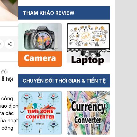
THAM KHẢO REVIEW
 đối
lễ hội
CHUYỂN ĐỔI THỜI GIAN & TIỀN TỆ
ã công
iao dịch
ra các
của hoạt
g công