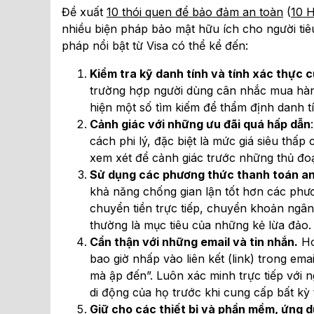
Đề xuất
10 thói quen để bảo đảm an toàn
(
10 H
nhiều biện pháp bảo mật hữu ích cho người tiê
pháp nổi bật từ Visa có thể kể đến:
Kiểm tra kỹ danh tính và tính xác thực c
trường hợp người dùng cân nhắc mua hàn
hiện một số tìm kiếm để thẩm định danh tí
Cảnh giác với những ưu đãi quá hấp dẫn
cách phi lý, đặc biệt là mức giá siêu thấ
xem xét để cảnh giác trước những thủ đo
Sử dụng các phương thức thanh toán an
khả năng chống gian lận tốt hơn các phư
chuyển tiền trực tiếp, chuyển khoản ngâ
thường là mục tiêu của những kẻ lừa đảo.
Cẩn thận với những email và tin nhắn.
Ho
bao giờ nhấp vào liên kết (link) trong e
mà ập đến”. Luôn xác minh trực tiếp với
di động của họ trước khi cung cấp bất kỳ 
Giữ cho các thiết bị và phần mềm, ứng 