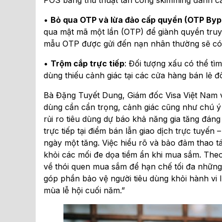
•
Bỏ qua OTP và lừa đảo cấp quyền (OTP Bypa
qua mật mã một lần (OTP) để giành quyền truy 
mẫu OTP được gửi đến nạn nhân thường sẽ có 
•
Trộm cắp trực tiếp
: Đối tượng xấu có thể tì
dùng thiếu cảnh giác tại các cửa hàng bán lẻ 
Bà Đặng Tuyết Dung, Giám đốc Visa Việt Nam và 
dùng cần cẩn trọng, cảnh giác cũng như chú ý
rủi ro tiêu dùng dự báo khả năng gia tăng đáng
trực tiếp tại điểm bán lẫn giao dịch trực tuyến
ngày một tăng. Việc hiểu rõ và bảo đảm thao tá
khỏi các mối đe dọa tiềm ẩn khi mua sắm. Theo
về thói quen mua sắm để hạn chế tối đa những 
góp phần bảo vệ người tiêu dùng khỏi hành vi
mùa lễ hội cuối năm.”