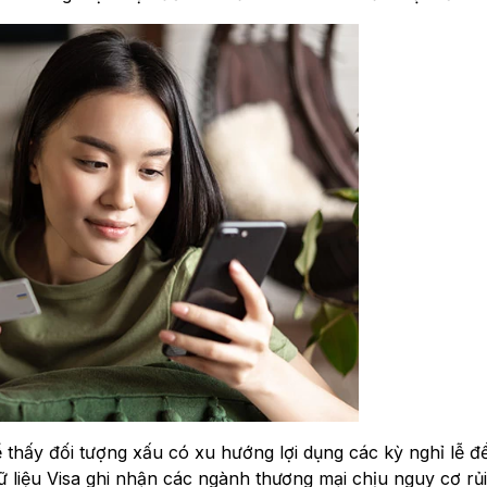
hể thấy đối tượng xấu có xu hướng lợi dụng các kỳ nghỉ lễ đ
dữ liệu Visa ghi nhận các ngành thương mại chịu nguy cơ rủi