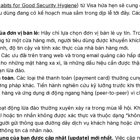
abits for Good Security Hygiene
) từ Visa hứa hẹn sẽ cung
u dùng đang có kế hoạch mua sắm trong dịp lễ tới đây. Các
ủa đơn vị bán lẻ:
Hãy chỉ lựa chọn đơn vị bán lẻ uy tín. Tr
g từ một cửa hàng mới, người tiêu dùng được khuyến khíc
nh, độ tin cậy và tính xác thực của nhà bán hàng mới.
: Các ưu đãi trên trang web và trong email quảng cáo hấp 
p cho những mặt hàng xa xỉ, là những dấu hiệu cần được thậ
ạn lừa đảo.
 toàn.
Các loại thẻ thanh toán (payment card) thường cun
ơng pháp khác. Tiến hành nghiên cứu kỹ lưỡng trước khi t
n hàng và ứng dụng di động ngang hàng (peer-to-peer) vì 
ạt động lừa đảo thường xuyên xảy ra trong mùa lễ hội. K
mail hoặc tin nhắn không được xác thực và thuộc dạng “khô
 người gửi thông qua đường dây dịch vụ khách hàng hoặc ứ
thông tin cá nhân nào.
dụng của bạn được cập nhật (update) mới nhất.
Việc cập n