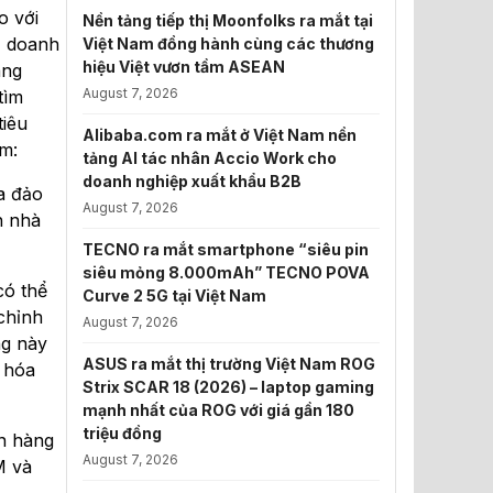
o với
Nền tảng tiếp thị Moonfolks ra mắt tại
, doanh
Việt Nam đồng hành cùng các thương
hiệu Việt vươn tầm ASEAN
àng
August 7, 2026
tìm
tiêu
Alibaba.com ra mắt ở Việt Nam nền
ồm:
tảng AI tác nhân Accio Work cho
doanh nghiệp xuất khẩu B2B
a đảo
August 7, 2026
h nhà
TECNO ra mắt smartphone “siêu pin
siêu mỏng 8.000mAh” TECNO POVA
có thể
Curve 2 5G tại Việt Nam
 chỉnh
August 7, 2026
ng này
ASUS ra mắt thị trường Việt Nam ROG
u hóa
Strix SCAR 18 (2026) – laptop gaming
mạnh nhất của ROG với giá gần 180
triệu đồng
án hàng
August 7, 2026
M và