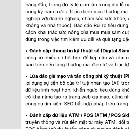
hàng đầu, trong đó tỷ lệ gian lận trong dịp lễ 
cùng kỳ năm trước. (Các danh mục thương mại
nghiệp với doanh nghiệp, chăm sóc sức khỏe, ôt
không và nhà thuốc). Báo cáo Rủi ro tiêu dùng 
cách khai thác sức nóng của mùa mua sắm cuối
dùng trong việc tìm kiếm ưu đãi và quà tặng đặ
•
Đánh cắp thông tin kỹ thuật số (Digital Ski
cũng có nhiều cơ hội hơn để tiếp cận và xâm 
bán trên nền tảng thương mại điện tử và trục lợ
•
Lừa đảo giả mạo và tấn công phi kỹ thuật (P
lợi dụng sự tiến bộ của trí tuệ nhân tạo (AI) t
dữ liệu linh hoạt hơn, khiến người tiêu dùng k
có khả năng tạo ra trang web giả mạo, cũng nh
công cụ tìm kiếm SEO bất hợp pháp trên trang 
•
Đánh cắp dữ liệu ATM
/
POS (ATM / POS Sk
truyền thống và rút tiền mặt từ máy ATM, đối 
POS bằng thủ thuật tấn công skimming đánh cắp