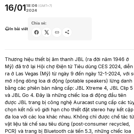
16/01
18:06
(GMT+7)
2024
Chia sẻ:
In bài viết
Thương hiệu thiết bị âm thanh JBL (ra đời năm 1946 ở
Mỹ) đã trở lại Hội chợ Điện tử Tiêu dùng CES 2024, diễn
ra ở Las Vegas (Mỹ) từ ngày 9 đến ngày 12-1-2024, với 
mở rộng dòng loa di động (potable speakers) lừng danh
bằng các phiên bản nâng cấp: JBL Xtreme 4, JBL Clip 5
và JBL Go 4. Đây là những chiếc loa di động đầu tiên
được JBL trang bị công nghệ Auracast cung cấp các tù
chọn kết nối vô giới hạn cho thiết đặt stereo hay kết cặp
đa loa với các loa khác nhau. Không chỉ được chế tác từ
vật liệu tái chế sau tiêu dùng (post-consumer recycled,
PCR) và trang bị Bluetooth cải tiến 5.3, những chiếc loa