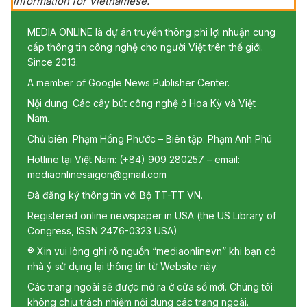
information for Vietnamese.
MEDIA ONLINE là dự án truyền thông phi lợi nhuận cung
cấp thông tin công nghệ cho người Việt trên thế giới.
Since 2013.
A member of Google News Publisher Center.
Nội dung: Các cây bút công nghệ ở Hoa Kỳ và Việt
Nam.
Chủ biên: Phạm Hồng Phước – Biên tập: Phạm Anh Phú
Hotline tại Việt Nam: (+84) 909 280257 – email:
mediaonlinesaigon@gmail.com
Đã đăng ký thông tin với Bộ TT-TT VN.
Registered online newspaper in USA (the US Library of
Congress, ISSN 2476-0323 USA)
® Xin vui lòng ghi rõ nguồn “mediaonlinevn” khi bạn có
nhã ý sử dụng lại thông tin từ Website này.
Các trang ngoài sẽ được mở ra ở cửa sổ mới. Chúng tôi
không chịu trách nhiệm nội dung các trang ngoài.