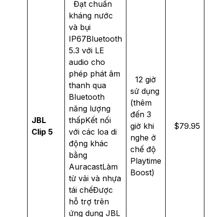
Đạt chuẩn
kháng nước
và bụi
IP67Bluetooth
5.3 với LE
audio cho
phép phát âm
12 giờ
thanh qua
sử dụng
Bluetooth
(thêm
năng lượng
đến 3
JBL
thấpKết nối
giờ khi
$79.95
Clip 5
với các loa di
nghe ở
động khác
chế độ
bằng
Playtime
AuracastLàm
Boost)
từ vải và nhựa
tái chếĐược
hỗ trợ trên
ứng dụng JBL