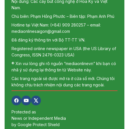
Nội dung: Các cây bút công nghệ ở Hoa Kỳ và Việt
Nam.
Chủ biên: Phạm Hồng Phước – Biên tập: Phạm Anh Phú
Hotline tại Việt Nam: (+84) 909 280257 – email:
mediaonlinesaigon@gmail.com
Đã đăng ký thông tin với Bộ TT-TT VN.
Registered online newspaper in USA (the US Library of
Congress, ISSN 2476-0323 USA)
® Xin vui lòng ghi rõ nguồn “mediaonlinevn” khi bạn có
nhã ý sử dụng lại thông tin từ Website này.
Các trang ngoài sẽ được mở ra ở cửa sổ mới. Chúng tôi
không chịu trách nhiệm nội dung các trang ngoài.
Protected as
News or Independent Media
by Google Protect Shield