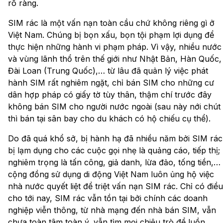
rõ ràng.
SIM rác là một vấn nạn toàn cầu chứ không riêng gì ở
Việt Nam. Chúng bị bọn xấu, bọn tội phạm lợi dụng để
thực hiện những hành vi phạm pháp. Vì vậy, nhiều nước
và vùng lãnh thổ trên thế giới như Nhật Bản, Hàn Quốc,
Đài Loan (Trung Quốc),… từ lâu đã quản lý việc phát
hành SIM rất nghiêm ngặt, chỉ bán SIM cho những cư
dân hợp pháp có giấy tờ tùy thân, thậm chí trước đây
không bán SIM cho người nước ngoài (sau này nới chút
thì bán tại sân bay cho du khách có hộ chiếu cụ thể).
Do đã quá khổ sở, bị hành hạ đã nhiều năm bởi SIM rác
bị lạm dụng cho các cuộc gọi nhẹ là quảng cáo, tiếp thị;
nghiêm trọng là tấn công, giả danh, lừa đảo, tống tiền,…
cộng đồng sử dụng di động Việt Nam luôn ủng hộ việc
nhà nước quyết liệt để triệt vấn nạn SIM rác. Chỉ có điều
cho tới nay, SIM rác vẫn tồn tại bởi chính các doanh
nghiệp viễn thông, từ nhà mạng đến nhà bán SIM, vẫn
chưa toàn tâm toàn ý, vẫn tìm mọi chiêu trò để luồn