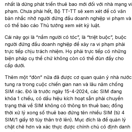
nhất là dừng phát triển thuê bao mới đối với nhà mạng vi
phạm. Chưa phải hết, Bộ TT-TT sẽ xem xét để có văn
bản nhắc nhở người đứng đầu doanh nghiệp vi phạm và
có thể báo cáo Thủ tướng xem xét kỷ luật.
Cái này gọi là “nắm người có tóc”, là “triệt buộc”, buộc
người đứng đầu doanh nghiệp để xảy ra vi phạm phải
trực tiếp chịu trách nhiệm. Họ phải trực tiếp có những
biện pháp cụ thể chứ không còn có thể đùn đẩy cho
cấp dưới.
Thêm một “đòn” nữa đã được cơ quan quản ý nhà nước
tung ra trong cuộc chiến gian nan và lâu năm chống
SIM rác. Đó là trước ngày 15-4-2024, các SIM đang
khóa 1 chiều, có dấu hiệu kích hoạt sẵn phải chuyển
trạng thái về SIM không có thông tin thuê bao; đồng
thời xử lý xong số thuê bao đứng tên nhiều SIM (từ 4
SIM/1 giấy tờ tùy thân trở lên). Mục đích là để quản lý
chặt chẽ hơn và xác thực được chính chủ có định danh