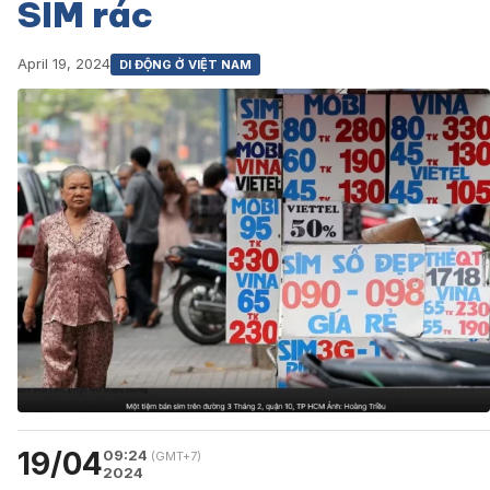
SIM rác
April 19, 2024
DI ĐỘNG Ở VIỆT NAM
19/04
09:24
(GMT+7)
2024