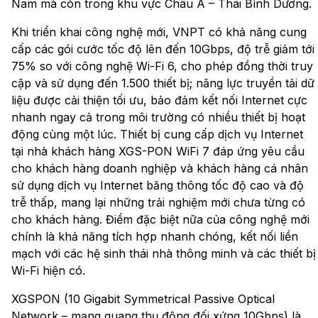
Nam mà còn trong khu vực Châu Á – Thái Bình Dương.
Khi triển khai công nghệ mới, VNPT có khả năng cung
cấp các gói cước tốc độ lên đến 10Gbps, độ trễ giảm tới
75% so với công nghệ Wi-Fi 6, cho phép đồng thời truy
cập và sử dụng đến 1.500 thiết bị; năng lực truyền tải dữ
liệu được cải thiện tối ưu, bảo đảm kết nối Internet cực
nhanh ngay cả trong môi trường có nhiều thiết bị hoạt
động cùng một lúc. Thiết bị cung cấp dịch vụ Internet
tại nhà khách hàng XGS-PON WiFi 7 đáp ứng yêu cầu
cho khách hàng doanh nghiệp và khách hàng cá nhân
sử dụng dịch vụ Internet băng thông tốc độ cao và độ
trễ thấp, mang lại những trải nghiệm mới chưa từng có
cho khách hàng. Điểm đặc biệt nữa của công nghệ mới
chính là khả năng tích hợp nhanh chóng, kết nối liền
mạch với các hệ sinh thái nhà thông minh và các thiết bị
Wi-Fi hiện có.
XGSPON (10 Gigabit Symmetrical Passive Optical
Network – mạng quang thụ động đối xứng 10Gbps) là