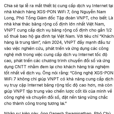
Chia sẻ tại lễ ra mắt thiết bị cung cấp dịch vụ Internet tại
nhà khách hàng XGS-PON WiFi 7, ông Nguyễn Nam
Long, Phó Tổng Giám đốc Tập đoàn VNPT, cho biết: Là
nhà khai thác băng rộng cố định lớn nhất Việt Nam,
VNPT cung cấp dịch vụ băng rộng cố định cho gần 1/2
số thuê bao hộ gia đình tại Việt Nam. Với tiêu chí “Khách
hàng là trung tâm”, năm 2024, VNPT đẩy mạnh đầu tư
vào việc nghiên cứu, phát triển và ứng dụng các công
nghệ mới trong việc cung cấp dịch vụ Internet tốc độ
cao, phát triển các chương trình chuyển đổi số và ứng
dụng CNTT nhằm đem lại cho khách hàng trải nghiệm
tốt nhất về dịch vụ. Ông nói rằng: “Công nghệ XGS-PON
WiFi 7 không chỉ giúp VNPT có khả năng cung cấp dịch
vụ truy cập Internet băng rộng tốc độ cao hơn, mà còn
giúp VNPT tập trung vào chiến lược cốt lõi của mình về
công nghệ và chuyển đổi số, đặt nền tảng vững chắc
cho thành công trong tương lai.”
Nhân sự kiện này, ông Ganesh Swaminathan, Phó Chủ