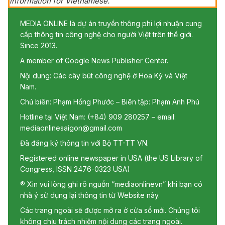
information for Vietnamese.
MEDIA ONLINE là dự án truyền thông phi lợi nhuận cung
cấp thông tin công nghệ cho người Việt trên thế giới.
Since 2013.
A member of Google News Publisher Center.
Nội dung: Các cây bút công nghệ ở Hoa Kỳ và Việt
Nam.
Chủ biên: Phạm Hồng Phước – Biên tập: Phạm Anh Phú
Hotline tại Việt Nam: (+84) 909 280257 – email:
mediaonlinesaigon@gmail.com
Đã đăng ký thông tin với Bộ TT-TT VN.
Registered online newspaper in USA (the US Library of
Congress, ISSN 2476-0323 USA)
® Xin vui lòng ghi rõ nguồn “mediaonlinevn” khi bạn có
nhã ý sử dụng lại thông tin từ Website này.
Các trang ngoài sẽ được mở ra ở cửa sổ mới. Chúng tôi
không chịu trách nhiệm nội dung các trang ngoài.