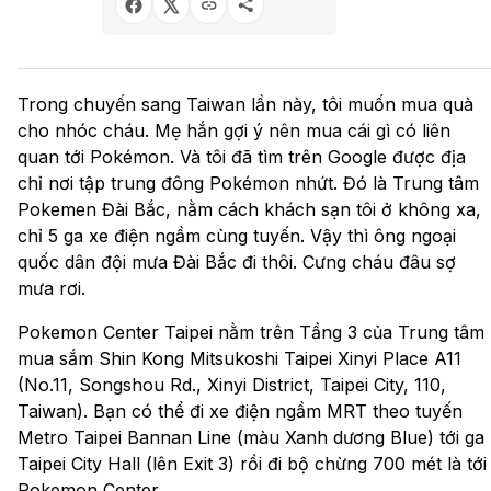
Trong chuyến sang Taiwan lần này, tôi muốn mua quà
cho nhóc cháu. Mẹ hắn gợi ý nên mua cái gì có liên
quan tới Pokémon. Và tôi đã tìm trên Google được địa
chỉ nơi tập trung đông Pokémon nhứt. Đó là Trung tâm
Pokemen Đài Bắc, nằm cách khách sạn tôi ở không xa,
chỉ 5 ga xe điện ngầm cùng tuyến. Vậy thì ông ngoại
quốc dân đội mưa Đài Bắc đi thôi. Cưng cháu đâu sợ
mưa rơi.
Pokemon Center Taipei nằm trên Tầng 3 của Trung tâm
mua sắm Shin Kong Mitsukoshi Taipei Xinyi Place A11
(No.11, Songshou Rd., Xinyi District, Taipei City, 110,
Taiwan). Bạn có thể đi xe điện ngầm MRT theo tuyến
Metro Taipei Bannan Line (màu Xanh dương Blue) tới ga
Taipei City Hall (lên Exit 3) rồi đi bộ chừng 700 mét là tới
Pokemon Center.