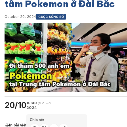
tâm Pokemon ở Đài Bắc
October 20, 2024
CUỘC SỐNG SỐ
20/10
18:48
(GMT+7)
2024
Chia sẻ:
In bài viết