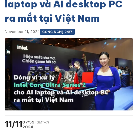
laptop và AI desktop PC
ra mắt tại Việt Nam
November 11, 2024
CÔNG NGHỆ 24/7
11/11
07:59
(GMT+7)
2024