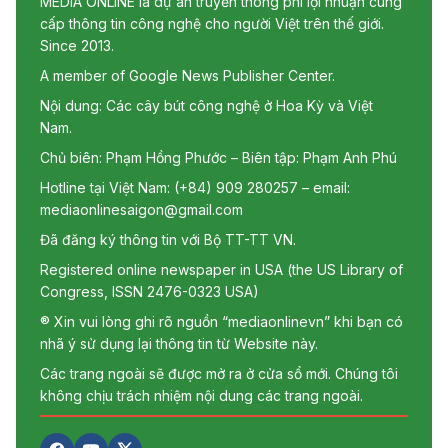
MEDIA ONLINE là dự án truyền thông phi lợi nhuận cung
cấp thông tin công nghệ cho người Việt trên thế giới.
Since 2013.
A member of Google News Publisher Center.
Nội dung: Các cây bút công nghệ ở Hoa Kỳ và Việt
Nam.
Chủ biên: Phạm Hồng Phước – Biên tập: Phạm Anh Phú
Hotline tại Việt Nam: (+84) 909 280257 – email:
mediaonlinesaigon@gmail.com
Đã đăng ký thông tin với Bộ TT-TT VN.
Registered online newspaper in USA (the US Library of
Congress, ISSN 2476-0323 USA)
® Xin vui lòng ghi rõ nguồn “mediaonlinevn” khi bạn có
nhã ý sử dụng lại thông tin từ Website này.
Các trang ngoài sẽ được mở ra ở cửa sổ mới. Chúng tôi
không chịu trách nhiệm nội dung các trang ngoài.