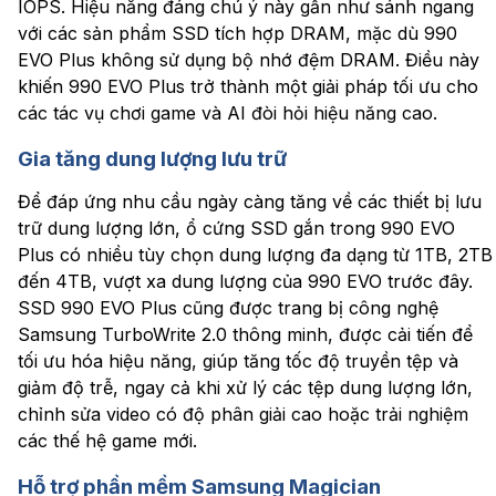
IOPS. Hiệu năng đáng chú ý này gần như sánh ngang
với các sản phẩm SSD tích hợp DRAM, mặc dù 990
EVO Plus không sử dụng bộ nhớ đệm DRAM. Điều này
khiến 990 EVO Plus trở thành một giải pháp tối ưu cho
các tác vụ chơi game và AI đòi hỏi hiệu năng cao.
Gia tăng dung lượng lưu trữ
Để đáp ứng nhu cầu ngày càng tăng về các thiết bị lưu
trữ dung lượng lớn, ổ cứng SSD gắn trong 990 EVO
Plus có nhiều tùy chọn dung lượng đa dạng từ 1TB, 2TB
đến 4TB, vượt xa dung lượng của 990 EVO trước đây.
SSD 990 EVO Plus cũng được trang bị công nghệ
Samsung TurboWrite 2.0 thông minh, được cải tiến để
tối ưu hóa hiệu năng, giúp tăng tốc độ truyền tệp và
giảm độ trễ, ngay cả khi xử lý các tệp dung lượng lớn,
chỉnh sửa video có độ phân giải cao hoặc trải nghiệm
các thế hệ game mới.
Hỗ trợ phần mềm Samsung Magician