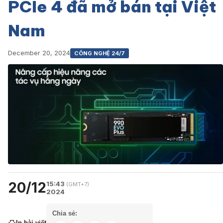
PCIe 4 đã mở bán tại Việt
Nam
December 20, 2024
CÔNG NGHỆ 24/7
20/12
15:43
(GMT+7)
2024
Chia sẻ:
In bài viết