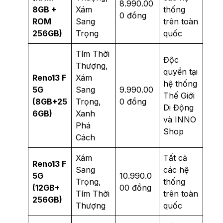
8.990.00
8GB +
Xám
thống
0 đồng
ROM
Sang
trên toàn
256GB)
Trọng
quốc
Tím Thời
Độc
Thượng,
quyền tại
Reno13 F
Xám
hệ thống
5G
Sang
9.990.00
Thế Giới
(8GB+25
Trọng,
0 đồng
Di Động
6GB)
Xanh
và INNO
Phá
Shop
Cách
Xám
Tất cả
Reno13 F
Sang
các hệ
5G
10.990.0
Trọng,
thống
(12GB+
00 đồng
Tím Thời
trên toàn
256GB)
Thượng
quốc