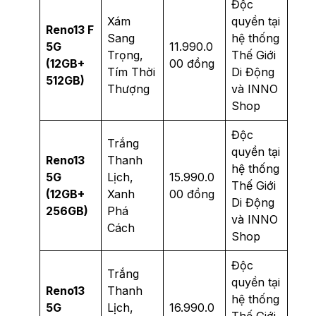
Độc
Xám
quyền tại
Reno13 F
Sang
hệ thống
5G
11.990.0
Trọng,
Thế Giới
(12GB+
00 đồng
Tím Thời
Di Động
512GB)
Thượng
và INNO
Shop
Độc
Trắng
quyền tại
Reno13
Thanh
hệ thống
5G
Lịch,
15.990.0
Thế Giới
(12GB+
Xanh
00 đồng
Di Động
256GB)
Phá
và INNO
Cách
Shop
Độc
Trắng
quyền tại
Reno13
Thanh
hệ thống
5G
Lịch,
16.990.0
Thế Giới