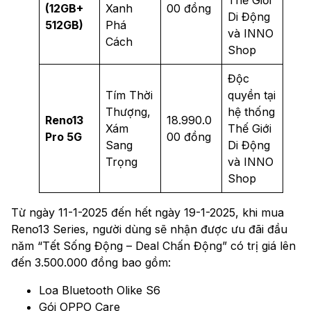
(12GB+
Xanh
00 đồng
Di Động
512GB)
Phá
và INNO
Cách
Shop
Độc
Tím Thời
quyền tại
Thượng,
hệ thống
Reno13
18.990.0
Xám
Thế Giới
Pro 5G
00 đồng
Sang
Di Động
Trọng
và INNO
Shop
Từ ngày 11-1-2025 đến hết ngày 19-1-2025, khi mua
Reno13 Series, người dùng sẽ nhận được ưu đãi đầu
năm “Tết Sống Động – Deal Chấn Động” có trị giá lên
đến 3.500.000 đồng bao gồm:
Loa Bluetooth Olike S6
Gói OPPO Care