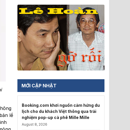
MỚI CẬP NHẬT
i
Booking.com khơi nguồn cảm hứng du
không
lịch cho du khách Việt thông qua trải
bản lề
nghiệm pop-up cà phê Mille Mille
inh
August 8, 2026
 mỏng