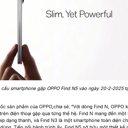
àn cầu smartphone gập OPPO Find N5 vào ngày 20-2-2025
tạ
đốc sản phẩm của OPPO,chia sẻ: “Với dòng Find N, OPPO 
trên điện thoại gập qua từng thế hệ. Find N mang đến một 
ship dạng thanh, và Find N3 là một smartphone toàn diện ch
dùng. Tiếp nối hành trình ấy, Find N5 sở hữu một thiết kế