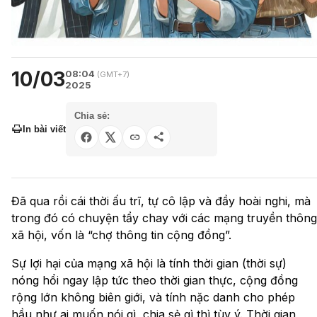
10/03
08:04
(GMT+7)
2025
Chia sẻ:
In bài viết
Đã qua rồi cái thời ấu trĩ, tự cô lập và đầy hoài nghi, mà
trong đó có chuyện tẩy chay với các mạng truyền thông
xã hội, vốn là “chợ thông tin cộng đồng”.
Sự lợi hại của mạng xã hội là tính thời gian (thời sự)
nóng hổi ngay lập tức theo thời gian thực, cộng đồng
rộng lớn không biên giới, và tính nặc danh cho phép
hầu như ai muốn nói gì, chia sẻ gì thì tùy ý. Thời gian