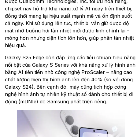
Được Qualcomm Technologies, Inc. tối ưu hóa riêng,
chipset này hỗ trợ khả năng xử lý AI ngay trên thiết bị,
đồng thời mang lại hiệu suất mạnh mẽ và ổn định suốt
cả ngày. Khi sử dụng liên tục, thiết bị vẫn giữ được độ
mát nhờ buồng hơi tản nhiệt mới được tinh chỉnh lại –
mỏng hơn nhưng diện tích lớn hơn, giúp phân tán nhiệt
hiệu quả.
Galaxy S25 Edge còn đáp ứng các tiêu chuẩn hiệu năng
nổi bật của Galaxy S Series với khả năng xử lý hình ảnh
bằng AI tiên tiến nhờ công nghệ ProScaler – nâng cao
chất lượng hiển thị hình ảnh lên đến 40% (so với dòng
Galaxy S24). Bên cạnh đó, máy cũng tích hợp công
nghệ hình ảnh tự nhiên kỹ thuật số dành cho thiết bị di
động (mDNIe) do Samsung phát triển riêng.