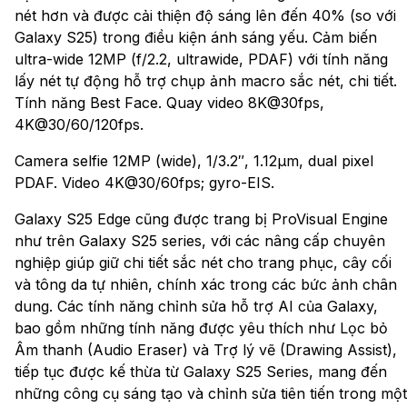
nét hơn và được cải thiện độ sáng lên đến 40% (so với
Galaxy S25) trong điều kiện ánh sáng yếu. Cảm biến
ultra-wide 12MP (f/2.2, ultrawide, PDAF) với tính năng
lấy nét tự động hỗ trợ chụp ảnh macro sắc nét, chi tiết.
Tính năng Best Face. Quay video 8K@30fps,
4K@30/60/120fps.
Camera selfie 12MP (wide), 1/3.2″, 1.12µm, dual pixel
PDAF. Video 4K@30/60fps; gyro-EIS.
Galaxy S25 Edge cũng được trang bị ProVisual Engine
như trên Galaxy S25 series, với các nâng cấp chuyên
nghiệp giúp giữ chi tiết sắc nét cho trang phục, cây cối
và tông da tự nhiên, chính xác trong các bức ảnh chân
dung. Các tính năng chỉnh sửa hỗ trợ AI của Galaxy,
bao gồm những tính năng được yêu thích như Lọc bỏ
Âm thanh (Audio Eraser) và Trợ lý vẽ (Drawing Assist),
tiếp tục được kế thừa từ Galaxy S25 Series, mang đến
những công cụ sáng tạo và chỉnh sửa tiên tiến trong một