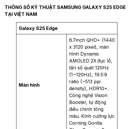
THÔNG SỐ KỸ THUẬT SAMSUNG GALAXY S25 EDGE
TẠI VIỆT NAM
Galaxy S25 Edge
6.7inch QHD+ (1440
x 3120 pixel), màn
hình Dynamic
AMOLED 2X đục lỗ,
tần số quét 120Hz
(1~120Hz), 19.5:9
ratio (~513 ppi
Màn hình
density), HDR10+.
Công nghệ Vision
Booster, tự động
điều chỉnh tông
màu. Kính cường lực
Corning Gorilla