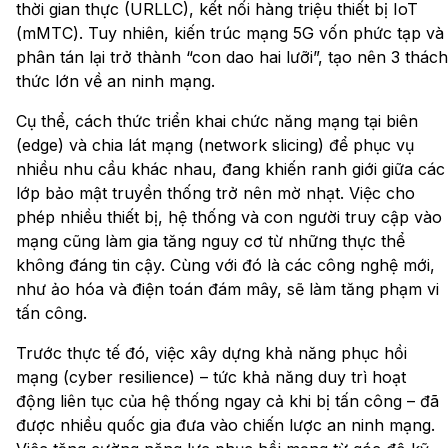
thời gian thực (URLLC), kết nối hàng triệu thiết bị IoT
(mMTC). Tuy nhiên, kiến trúc mạng 5G vốn phức tạp và
phân tán lại trở thành “con dao hai lưỡi”, tạo nên 3 thách
thức lớn về an ninh mạng.
Cụ thể, cách thức triển khai chức năng mạng tại biên
(edge) và chia lát mạng (network slicing) để phục vụ
nhiều nhu cầu khác nhau, đang khiến ranh giới giữa các
lớp bảo mật truyền thống trở nên mờ nhạt. Việc cho
phép nhiều thiết bị, hệ thống và con người truy cập vào
mạng cũng làm gia tăng nguy cơ từ những thực thể
không đáng tin cậy. Cùng với đó là các công nghệ mới,
như ảo hóa và điện toán đám mây, sẽ làm tăng phạm vi
tấn công.
Trước thực tế đó, việc xây dựng khả năng phục hồi
mạng (cyber resilience) – tức khả năng duy trì hoạt
động liên tục của hệ thống ngay cả khi bị tấn công – đã
được nhiều quốc gia đưa vào chiến lược an ninh mạng.