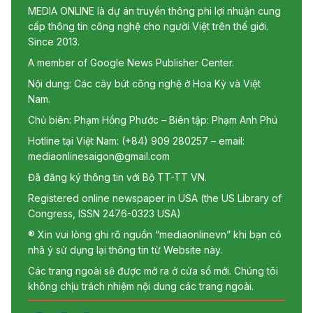
MEDIA ONLINE là dự án truyền thông phi lợi nhuận cung
cấp thông tin công nghệ cho người Việt trên thế giới.
Since 2013.
A member of Google News Publisher Center.
Nội dung: Các cây bút công nghệ ở Hoa Kỳ và Việt
Nam.
Chủ biên: Phạm Hồng Phước – Biên tập: Phạm Anh Phú
Hotline tại Việt Nam: (+84) 909 280257 – email:
mediaonlinesaigon@gmail.com
Đã đăng ký thông tin với Bộ TT-TT VN.
Registered online newspaper in USA (the US Library of
Congress, ISSN 2476-0323 USA)
® Xin vui lòng ghi rõ nguồn “mediaonlinevn” khi bạn có
nhã ý sử dụng lại thông tin từ Website này.
Các trang ngoài sẽ được mở ra ở cửa sổ mới. Chúng tôi
không chịu trách nhiệm nội dung các trang ngoài.