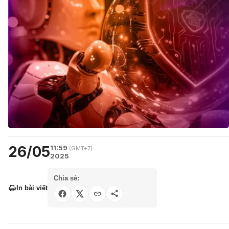
26/05
11:59
(GMT+7)
2025
Chia sẻ:
In bài viết