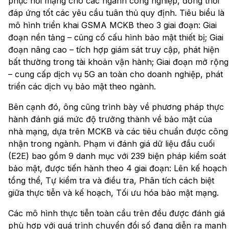
phục hồi mạng cho các ngành công nghiệp, đồng thời
đáp ứng tốt các yêu cầu tuân thủ quy định. Tiêu biểu là
mô hình triển khai GSMA MCKB theo 3 giai đoạn: Giai
đoạn nền tảng – củng cố cấu hình bảo mật thiết bị; Giai
đoạn nâng cao – tích hợp giám sát truy cập, phát hiện
bất thường trong tài khoản vận hành; Giai đoạn mở rộng
– cung cấp dịch vụ 5G an toàn cho doanh nghiệp, phát
triển các dịch vụ bảo mật theo ngành.
Bên cạnh đó, ông cũng trình bày về phương pháp thực
hành đánh giá mức độ trưởng thành về bảo mật của
nhà mạng, dựa trên MCKB và các tiêu chuẩn được công
nhận trong ngành. Phạm vi đánh giá dữ liệu đầu cuối
(E2E) bao gồm 9 danh mục với 239 biện pháp kiểm soát
bảo mật, được tiến hành theo 4 giai đoạn: Lên kế hoạch
tổng thể, Tự kiểm tra và điều tra, Phân tích cách biệt
giữa thực tiễn và kế hoạch, Tối ưu hóa bảo mật mạng.
Các mô hình thực tiễn toàn cầu trên đều được đánh giá
phù hợp với quá trình chuyển đổi số đang diễn ra mạnh