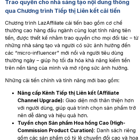
Trao quyền cho nhà sáng tạo nội dung thông
qua Chương trình
T
iếp thị
L
iên kết cải tiến
Chương trình LazAffiliate cải tiến bao gồm cơ chế
thưởng cao hàng đầu ngành cùng loạt tính năng tiên
tiến, được thiết kế nhằm trao quyền cho mọi đối tác – từ
những nhà sáng tạo và người có sức ảnh hưởng đến
các “micro-influencer” mới nổi và người tiêu dùng
thường ngày – giúp họ tối đa hóa khả năng kiếm tiền
trên nền tảng của mình và mở rộng sức ảnh hưởng.
Những cải tiến chính và tính năng mới bao gồm:
Nâng cấp Kênh Tiếp
t
hị Liên
k
ết
(Affiliate
Channel Upgrade)
:
Giao diện mới thân thiện hơn
với người dùng, giúp quá trình chọn sản phẩm trở
nên dễ dàng và hiệu quả hơn.
Tuyển chọn Sản phẩm Hoa hồng Cao
(High-
Commission Product Curation)
: Danh sách riêng
gồm các sản phẩm có tỷ lệ chuyển đổi cao và hoa