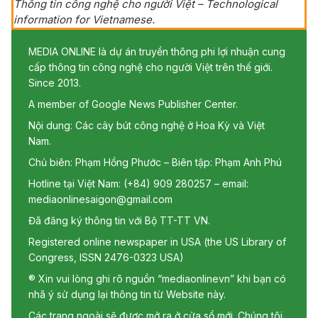
Thông tin công nghệ cho người Việt – Technological
information for Vietnamese.
MEDIA ONLINE là dự án truyền thông phi lợi nhuận cung
cấp thông tin công nghệ cho người Việt trên thế giới.
Since 2013.
A member of Google News Publisher Center.
Nội dung: Các cây bút công nghệ ở Hoa Kỳ và Việt
Nam.
Chủ biên: Phạm Hồng Phước – Biên tập: Phạm Anh Phú
Hotline tại Việt Nam: (+84) 909 280257 – email:
mediaonlinesaigon@gmail.com
Đã đăng ký thông tin với Bộ TT-TT VN.
Registered online newspaper in USA (the US Library of
Congress, ISSN 2476-0323 USA)
® Xin vui lòng ghi rõ nguồn “mediaonlinevn” khi bạn có
nhã ý sử dụng lại thông tin từ Website này.
Các trang ngoài sẽ được mở ra ở cửa sổ mới. Chúng tôi