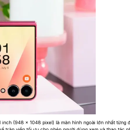
nch (948 x 1048 pixel) là màn hình ngoài lớn nhất từng 
t kế tràn viền tối ưu cho phép người dùng xem và thao tác n