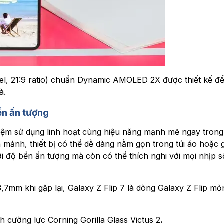
xel, 21:9 ratio) chuẩn Dynamic AMOLED 2X được thiết kế đ
à.
ền ấn tượng
nghiệm sử dụng linh hoạt cùng hiệu năng mạnh mẽ ngay tron
h mảnh, thiết bị có thể dễ dàng nằm gọn trong túi áo hoặc 
ới độ bền ấn tượng mà còn có thể thích nghi với mọi nhịp 
,7mm khi gập lại, Galaxy Z Flip 7 là dòng Galaxy Z Flip mỏ
h cường lực Corning Gorilla Glass Victus 2
.