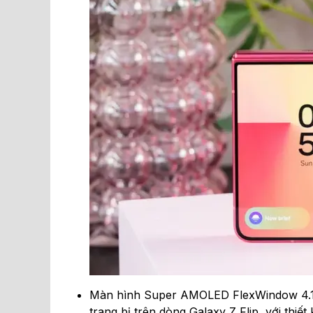
Màn hình Super AMOLED FlexWindow 4.1 i
trang bị trên dòng Galaxy Z Flip, với thiế