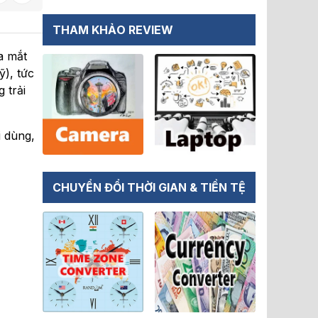
THAM KHẢO REVIEW
a mắt
), tức
 trải
i dùng,
CHUYỂN ĐỔI THỜI GIAN & TIỀN TỆ