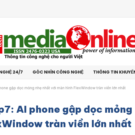
NGHỆ 24/7
GÓC NHÌN CÔNG NGHỆ
THÔNG TIN KHUYẾ
hone gập dọc mỏng nhẹ nhất với màn hình FlexWindow tràn viền lớn nhất
p7: AI phone gập dọc mỏng
xWindow tràn viền lớn nhất