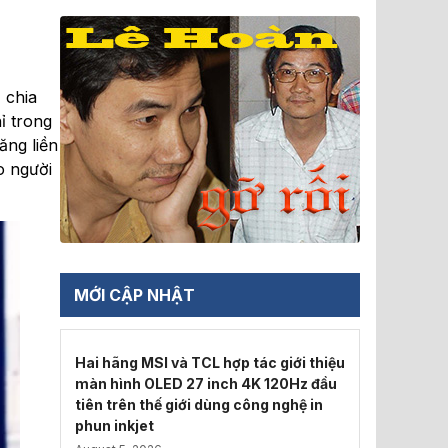
 chia
ỉ trong
ăng liền
o người
MỚI CẬP NHẬT
Hai hãng MSI và TCL hợp tác giới thiệu
màn hình OLED 27 inch 4K 120Hz đầu
tiên trên thế giới dùng công nghệ in
phun inkjet