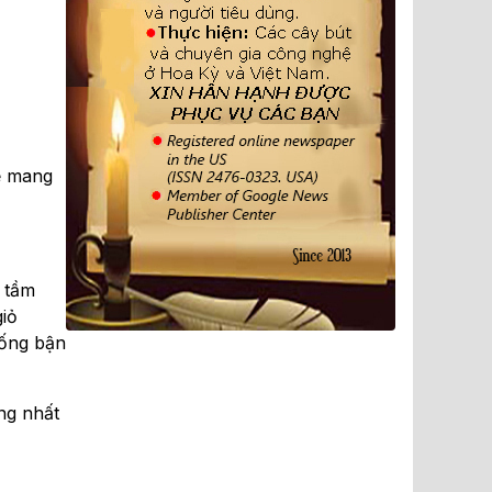
ể mang
g tầm
giỏ
sống bận
ng nhất