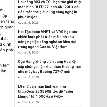
Hai hãng MSI và TCL hợp tác giới thiệu
màn hình OLED 27 inch 4K 120Hz đầu
iều
tiên trên thế giới dùng công nghệ in
 tập
phun inkjet
nền tảng
August 5, 2026
 cơ quan
Hai Tập đoàn VNPT và VRG hợp tác
,
chiến lược phát triển mô hình khu
 nhất
công nghiệp công nghệ số hiện đại
g định
trong ngành Cao su Việt Nam
vẫn phải
August 5, 2026
Cục Hàng không Liên bang Hoa Kỳ
n tâm
cấp chứng nhận khai thác thương mại
 lẫn
cho máy bay Boeing 737-7 mới
August 4, 2026
LG mở bán màn hình gaming
UltraGear 25G590B tốc độ “siêu
khủng” tới 1.000Hz ở FHD+
August 4, 2026