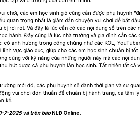
 học tập và ở trường của con em mình.
vui chơi, các em học sinh giờ cũng cần được phụ huynh “đ
u quan trọng nhất là giảm dần chuyện vui chơi để bắt đầu
u bị rơi rớt. Và đây là lúc cần có các nội dung số trên các 
ọc hành. Đây cũng là lúc nhà trường và gia đình cần các
gười có ảnh hưởng trong công chúng như các KOL, YouTuber
i lĩnh vực giáo dục, giúp cho các em học sinh chuẩn bị tốt
ng cùng với kỹ năng của những người này mà các nội dun
hu hút được cả phụ huynh lẫn học sinh. Tất nhiên tất cả 
trường mới đó, các phụ huynh sẽ dành thời gian và sự qua
ộng vui chơi đơn thuần để chuẩn bị hành trang, cả tâm lý
n kề.
0-7-2025 và trên báo
NLĐ Online
.