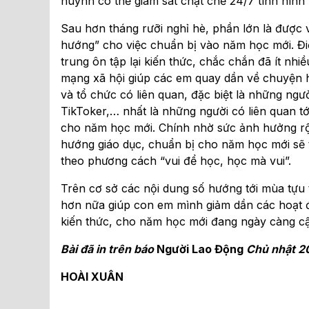
huynh có thể giám sát chặt chẽ 24/7 tình hình
Sau hơn tháng rưỡi nghỉ hè, phần lớn là được 
hướng” cho việc chuẩn bị vào năm học mới. Điề
trung ôn tập lại kiến thức, chắc chắn đã ít nhiề
mạng xã hội giúp các em quay dần về chuyện h
và tổ chức có liên quan, đặc biệt là những n
TikToker,… nhất là những người có liên quan tớ
cho năm học mới. Chính nhờ sức ảnh hưởng rộ
hướng giáo dục, chuẩn bị cho năm học mới sẽ t
theo phương cách “vui để học, học mà vui”.
Trên cơ sở các nội dung số hướng tới mùa tựu 
hơn nữa giúp con em mình giảm dần các hoạt đ
kiến thức, cho năm học mới đang ngày càng cậ
Bài đã in trên báo
Người Lao Động
Chủ nhật 2
HOÀI XUÂN