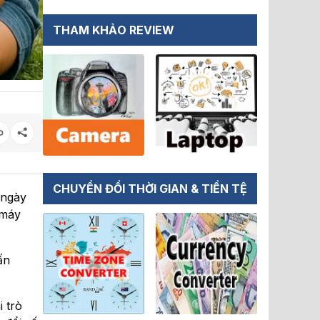
THAM KHẢO REVIEW
CHUYỂN ĐỔI THỜI GIAN & TIỀN TỆ
 ngày
 máy
ấn
 trò