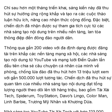
Chỉ sau hơn một tháng triển khai, sáng kiến này đã thu
hút sự hưởng ứng rộng khắp và tạo ra các cuộc thảo
luận hữu ích, nâng cao nhận thức cộng đồng. Đặc biệt,
chiến dịch đã nhận được sự tham gia tích cực từ các
nhà sáng tạo nội dung trên nhiều nền tảng, lan tỏa
thông điệp đến đông đảo người dân.
Thông qua gần 200 video với đa định dạng được đăng
tải trên khắp các nền tảng mạng xã hội, các nhà sáng
tạo nội dung từ YouTube và mạng lưới Điền Quân lần
đầu tiên chia sẻ câu chuyện cá nhân của mình về
phòng, chống lừa đảo đã thu hút hơn 13 triệu lượt xem
với gần 500.000 lượt tương tác. Chiến dịch đã thu hút sự
quan tâm của nhiều nhà sáng tạo nội dung đạt tổng
lượng người theo dõi lên tới hàng triệu, bao gồm Tài Xài
Tech, Spiderum, ToyStation, Davo’s Lingo, Color Man,
Linh Barbie, Trương Mỹ Nhân và Khương Dừa.
Nhà sáng tạo YouTube Tài Xài Tech với hơn 123.000