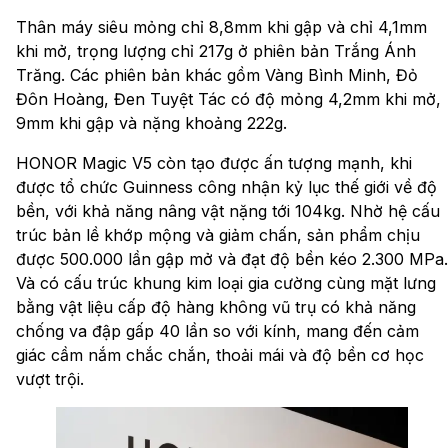
Thân máy siêu mỏng chỉ 8,8mm khi gập và chỉ 4,1mm
khi mở, trọng lượng chỉ 217g ở phiên bản Trắng Ánh
Trăng. Các phiên bản khác gồm Vàng Bình Minh, Đỏ
Đôn Hoàng, Đen Tuyệt Tác có độ mỏng 4,2mm khi mở,
9mm khi gập và nặng khoảng 222g.
HONOR Magic V5 còn tạo được ấn tượng mạnh, khi
được tổ chức Guinness công nhận kỷ lục thế giới về độ
bền, với khả năng nâng vật nặng tới 104kg. Nhờ hệ cấu
trúc bản lề khớp mộng và giảm chấn, sản phẩm chịu
được 500.000 lần gập mở và đạt độ bền kéo 2.300 MPa.
Và có cấu trúc khung kim loại gia cường cùng mặt lưng
bằng vật liệu cấp độ hàng không vũ trụ có khả năng
chống va đập gấp 40 lần so với kính, mang đến cảm
giác cầm nắm chắc chắn, thoải mái và độ bền cơ học
vượt trội.