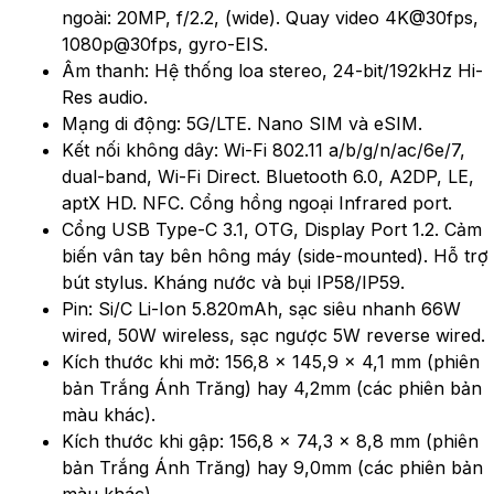
ngoài: 20MP, f/2.2, (wide). Quay video 4K@30fps,
1080p@30fps, gyro-EIS.
Âm thanh: Hệ thống loa stereo, 24-bit/192kHz Hi-
Res audio.
Mạng di động: 5G/LTE. Nano SIM và eSIM.
Kết nối không dây: Wi-Fi 802.11 a/b/g/n/ac/6e/7,
dual-band, Wi-Fi Direct. Bluetooth 6.0, A2DP, LE,
aptX HD. NFC. Cổng hồng ngoại Infrared port.
Cổng USB Type-C 3.1, OTG, Display Port 1.2. Cảm
biến vân tay bên hông máy (side-mounted). Hỗ trợ
bút stylus. Kháng nước và bụi IP58/IP59.
Pin: Si/C Li-Ion 5.820mAh, sạc siêu nhanh 66W
wired, 50W wireless, sạc ngược 5W reverse wired.
Kích thước khi mở: 156,8 x 145,9 x 4,1 mm (phiên
bản Trắng Ánh Trăng) hay 4,2mm (các phiên bản
màu khác).
Kích thước khi gập: 156,8 x 74,3 x 8,8 mm (phiên
bản Trắng Ánh Trăng) hay 9,0mm (các phiên bản
màu khác).