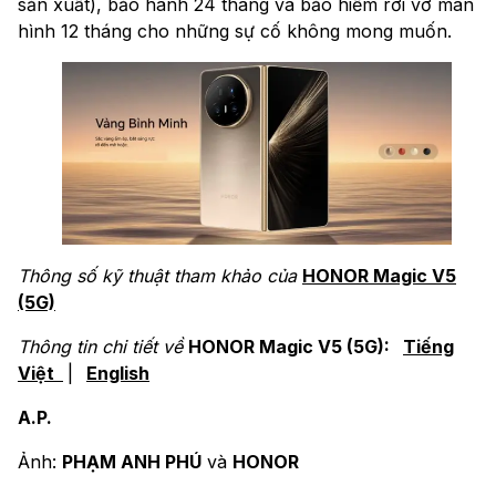
sản xuất), bảo hành 24 tháng và bảo hiểm rơi vỡ màn
hình 12 tháng cho những sự cố không mong muốn.
Thông số kỹ thuật tham khảo của
HONOR Magic V5
(5G)
Thông tin chi tiết về
HONOR Magic V5 (5G):
Tiếng
Việt
|
English
A.P.
Ảnh:
PHẠM ANH PHÚ
và
HONOR