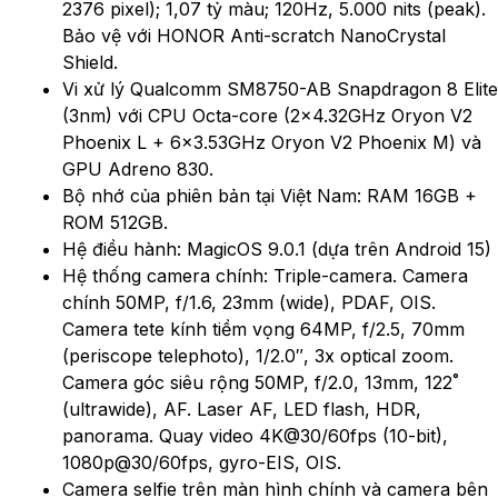
2376 pixel); 1,07 tỷ màu; 120Hz, 5.000 nits (peak).
Bảo vệ với HONOR Anti-scratch NanoCrystal
Shield.
Vi xử lý Qualcomm SM8750-AB Snapdragon 8 Elite
(3nm) với CPU Octa-core (2×4.32GHz Oryon V2
Phoenix L + 6×3.53GHz Oryon V2 Phoenix M) và
GPU Adreno 830.
Bộ nhớ của phiên bản tại Việt Nam: RAM 16GB +
ROM 512GB.
Hệ điều hành: MagicOS 9.0.1 (dựa trên Android 15)
Hệ thống camera chính: Triple-camera. Camera
chính 50MP, f/1.6, 23mm (wide), PDAF, OIS.
Camera tete kính tiềm vọng 64MP, f/2.5, 70mm
(periscope telephoto), 1/2.0″, 3x optical zoom.
Camera góc siêu rộng 50MP, f/2.0, 13mm, 122˚
(ultrawide), AF. Laser AF, LED flash, HDR,
panorama. Quay video 4K@30/60fps (10-bit),
1080p@30/60fps, gyro-EIS, OIS.
Camera selfie trên màn hình chính và camera bên