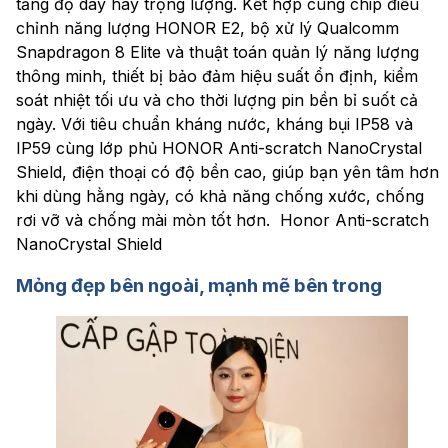
tăng độ dày hay trọng lượng. Kết hợp cùng chip điều
chỉnh năng lượng HONOR E2, bộ xử lý Qualcomm
Snapdragon 8 Elite và thuật toán quản lý năng lượng
thông minh, thiết bị bảo đảm hiệu suất ổn định, kiểm
soát nhiệt tối ưu và cho thời lượng pin bền bỉ suốt cả
ngày. Với tiêu chuẩn kháng nước, kháng bụi IP58 và
IP59 cùng lớp phủ HONOR Anti-scratch NanoCrystal
Shield, điện thoại có độ bền cao, giúp bạn yên tâm hơn
khi dùng hằng ngày, có khả năng chống xước, chống
rơi vỡ và chống mài mòn tốt hơn. Honor Anti-scratch
NanoCrystal Shield
Mỏng đẹp bên ngoài, mạnh mẽ bên trong