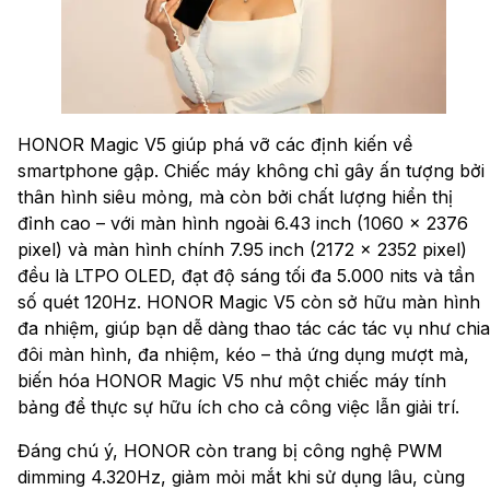
HONOR Magic V5 giúp phá vỡ các định kiến về
smartphone gập. Chiếc máy không chỉ gây ấn tượng bởi
thân hình siêu mỏng, mà còn bởi chất lượng hiển thị
đỉnh cao – với màn hình ngoài 6.43 inch (1060 x 2376
pixel) và màn hình chính 7.95 inch (2172 x 2352 pixel)
đều là LTPO OLED, đạt độ sáng tối đa 5.000 nits và tần
số quét 120Hz. HONOR Magic V5 còn sở hữu màn hình
đa nhiệm, giúp bạn dễ dàng thao tác các tác vụ như chia
đôi màn hình, đa nhiệm, kéo – thả ứng dụng mượt mà,
biến hóa HONOR Magic V5 như một chiếc máy tính
bảng để thực sự hữu ích cho cả công việc lẫn giải trí.
Đáng chú ý, HONOR còn trang bị công nghệ PWM
dimming 4.320Hz, giảm mỏi mắt khi sử dụng lâu, cùng