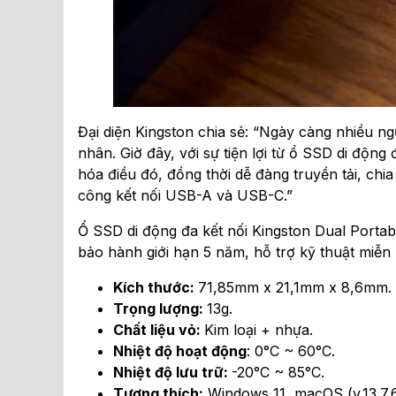
Đại diện Kingston chia sẻ: “Ngày càng nhiều n
nhân. Giờ đây, với sự tiện lợi từ ổ SSD di động
hóa điều đó, đồng thời dễ đàng truyền tải, chia 
công kết nối USB-A và USB-C.”
Ổ SSD di động đa kết nối Kingston Dual Porta
bảo hành giới hạn 5 năm, hỗ trợ kỹ thuật miễn 
Kích thước:
71,85mm x 21,1mm x 8,6mm.
Trọng lượng:
13g.
Chất liệu vỏ:
Kim loại + nhựa.
Nhiệt độ hoạt động
: 0°C ~ 60°C.
Nhiệt độ lưu trữ:
-20°C ~ 85°C.
Tương thích:
Windows 11, macOS (v.13.7.6