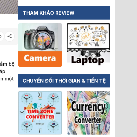
THAM KHẢO REVIEW
hẩm bộ
cáp
ếm một
CHUYỂN ĐỔI THỜI GIAN & TIỀN TỆ