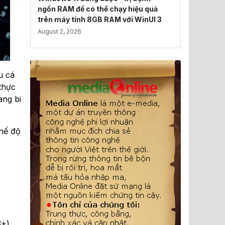
ngốn RAM để có thể chạy hiệu quả
trên máy tính 8GB RAM với WinUI 3
August 2, 2026
u cá
 thực
ang bi
Chế độ
+).