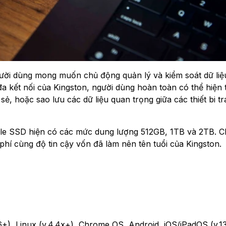
gười dùng mong muốn chủ động quản lý và kiểm soát dữ liệ
 đa kết nối của Kingston, người dùng hoàn toàn có thể hiện
sẻ, hoặc sao lưu các dữ liệu quan trọng giữa các thiết bi tr
ble SSD hiện có các mức dung lượng 512GB, 1TB và 2TB. 
phí cùng độ tin cậy vốn đã làm nên tên tuổi của Kingston.
+), Linux (v.4.4x+), Chrome OS, Android, iOS/iPadOS (v.13