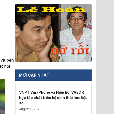
 và bền
ết nối
MỚI CẬP NHẬT
VNPT VinaPhone và Hiệp hội VAEDR
hợp tác phát triển hệ sinh thái học liệu
số
August 6, 2026