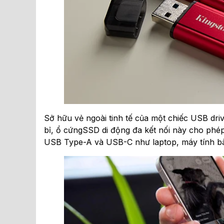
Sở hữu vẻ ngoài tinh tế của một chiếc USB dri
bỉ, ổ cứngSSD di động đa kết nối này cho phép t
USB Type-A và USB-C như laptop, máy tính bàn,