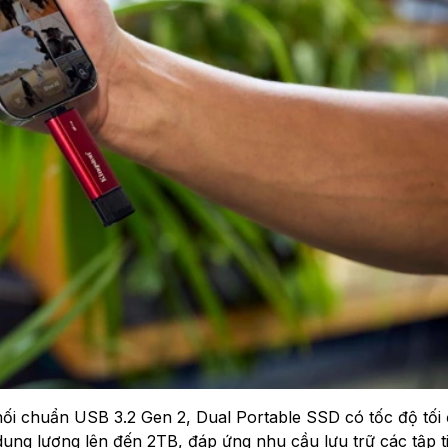
ối chuẩn USB 3.2 Gen 2, Dual Portable SSD có tốc độ tối 
ung lượng lên đến 2TB, đáp ứng nhu cầu lưu trữ các tập ti