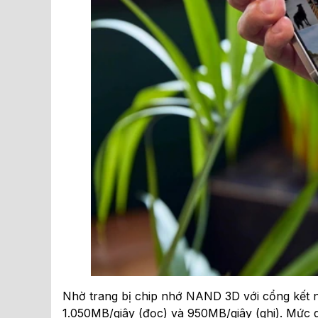
Nhờ trang bị chip nhớ NAND 3D với cổng kết n
1.050MB/giây (đọc) và 950MB/giây (ghi). Mức d