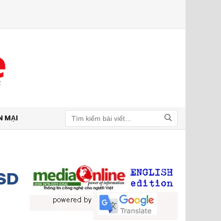
N MẠI
Tìm kiếm
SSD