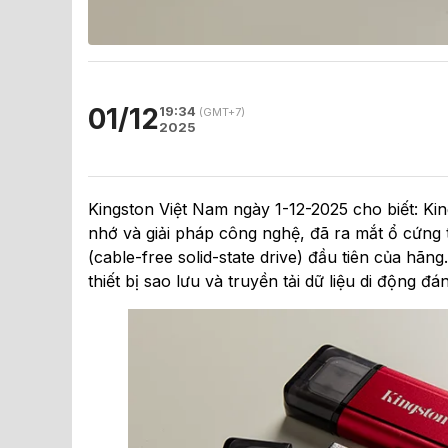
01/12
19:34
(GMT+7)
2025
Kingston Việt Nam ngày 1-12-2025 cho biết: K
nhớ và giải pháp công nghệ, đã ra mắt ổ cứng 
(cable-free solid-state drive) đầu tiên của hã
thiết bị sao lưu và truyền tải dữ liệu di động đán