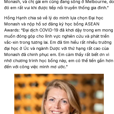
Monash, và chị gái em cũng đang sống ở Melbourne, do
đó em rất vui khi được tiếp nối truyền thống gia đình.”
Hồng Hạnh chia sẻ về lý do mình lựa chọn Đại học
Monash và nộp hồ sơ đăng ký học bổng ASEAN
Awards: “Đại dịch COVID-19 đã khơi dậy trong em mong
muốn đóng góp cho lĩnh vực nghiên cứu và phát triển
vắc-xin trong tương lai. Em đã tìm hiểu rất nhiều trường
đại học ở Úc và ngành Dược với thứ hạng rất cao của
Monash đã chinh phục em. Em cảm thấy rất biết ơn vì
nhờ chương trình học bổng này, em có thể tiến gần hơn
đến với công việc mình mơ ước.”