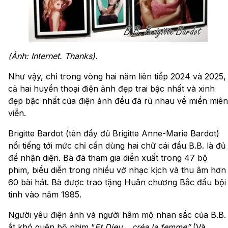
(Ảnh: Internet. Thanks).
Như vậy, chỉ trong vòng hai năm liên tiếp 2024 và 2025,
cả hai huyền thoại điện ảnh đẹp trai bậc nhất và xinh
đẹp bậc nhất của điện ảnh đều đã rủ nhau về miền miên
viễn.
Brigitte Bardot (tên đầy đủ Brigitte Anne-Marie Bardot)
nổi tiếng tới mức chỉ cần dùng hai chữ cái đầu B.B. là đủ
để nhận diện. Bà đã tham gia diễn xuất trong 47 bộ
phim, biểu diễn trong nhiều vở nhạc kịch và thu âm hơn
60 bài hát. Bà được trao tặng Huân chương Bắc đẩu bội
tinh vào năm 1985.
Người yêu điện ảnh và người hâm mộ nhan sắc của B.B.
ắt khó quên bộ phim “
Et Dieu… créa la femme”
(Và