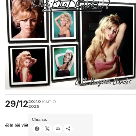
29/12
20:40
(GMT+7)
2025
Chia sẻ:
In bài viết