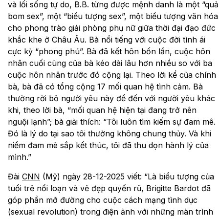
và lối sống tự do, B.B. từng được mệnh danh là một “quả
bom sex”, một “biểu tượng sex”, một biểu tượng văn hóa
cho phong trào giải phòng phụ nữ giữa thời đại đạo đức
khắc khe ở Châu Âu. Bà nổi tiếng với cuộc đời tình ái
cực kỳ “phong phú”. Bà đã kết hôn bốn lần, cuộc hôn
nhân cuối cùng của bà kéo dài lâu hơn nhiều so với ba
cuộc hôn nhân trước đó cộng lại. Theo lời kể của chính
bà, bà đã có tổng cộng 17 mối quan hệ tình cảm. Bà
thường rời bỏ người yêu này để đến với người yêu khác
khi, theo lời bà, “mối quan hệ hiện tại đang trở nên
nguội lạnh”; bà giải thích: “Tôi luôn tìm kiếm sự đam mê.
Đó là lý do tại sao tôi thường không chung thủy. Và khi
niềm đam mê sắp kết thúc, tôi đã thu dọn hành lý của
mình.”
Đài
CNN
(Mỹ) ngày 28-12-2025 viết: “Là biểu tượng của
tuổi trẻ nổi loạn và vẻ đẹp quyến rũ, Brigitte Bardot đã
góp phần mở đường cho cuộc cách mạng tình dục
(sexual revolution) trong điện ảnh với những màn trình