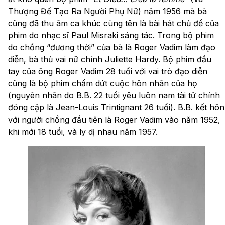
Thượng Đế Tạo Ra Người Phụ Nữ) năm 1956 mà bà
cũng đã thu âm ca khúc cùng tên là bài hát chủ đề của
phim do nhạc sĩ Paul Misraki sáng tác. Trong bộ phim
do chồng “đương thời” của bà là Roger Vadim làm đạo
diễn, bà thủ vai nữ chính Juliette Hardy. Bộ phim đầu
tay của ông Roger Vadim 28 tuổi với vai trò đạo diễn
cũng là bộ phim chấm dứt cuộc hôn nhân của họ
(nguyên nhân do B.B. 22 tuổi yêu luôn nam tài tử chính
đóng cặp là Jean-Louis Trintignant 26 tuổi). B.B. kết hôn
với người chồng đầu tiên là Roger Vadim vào năm 1952,
khi mới 18 tuổi, và ly dị nhau năm 1957.