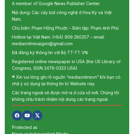
A member of Google News Publisher Center.
Nội dung: Các cây bút công nghệ ở Hoa Kỳ và Việt
Nam.
Chủ biên: Phạm Hồng Phước – Biên tập: Phạm Anh Phú
Hotline tại Việt Nam: (+84) 909 280257 – email:
mediaonlinesaigon@gmail.com
Đã đăng ký thông tin với Bộ TT-TT VN.
Registered online newspaper in USA (the US Library of
Congress, ISSN 2476-0323 USA)
® Xin vui lòng ghi rõ nguồn “mediaonlinevn” khi bạn có
nhã ý sử dụng lại thông tin từ Website này.
Các trang ngoài sẽ được mở ra ở cửa sổ mới. Chúng tôi
không chịu trách nhiệm nội dung các trang ngoài.
Protected as
News or Independent Media