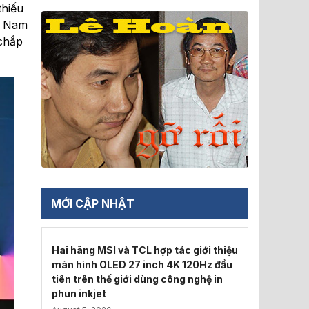
thiếu
t Nam
 chắp
MỚI CẬP NHẬT
Hai hãng MSI và TCL hợp tác giới thiệu
màn hình OLED 27 inch 4K 120Hz đầu
tiên trên thế giới dùng công nghệ in
phun inkjet