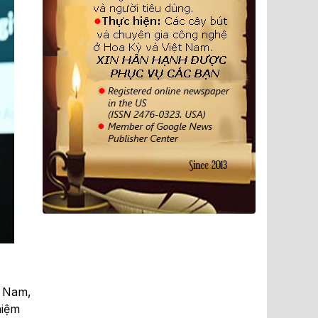
t Nam,
hiệm