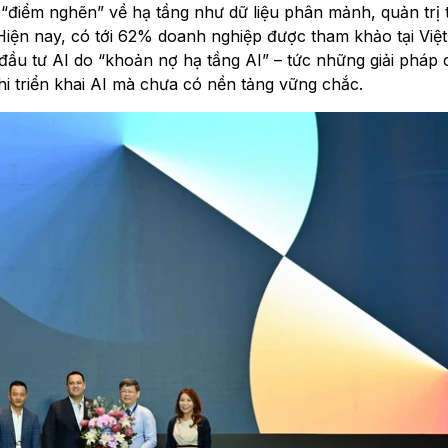
“điểm nghẽn” về hạ tầng như dữ liệu phân mảnh, quản trị 
iện nay, có tới 62% doanh nghiệp được tham khảo tại Việ
n đầu tư AI do “khoản nợ hạ tầng AI” – tức những giải pháp
hi triển khai AI mà chưa có nền tảng vững chắc.