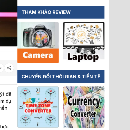
THAM KHẢO REVIEW
CHUYỂN ĐỔI THỜI GIAN & TIỀN TỆ
ỹ) đã
ham dự
 nền
thực