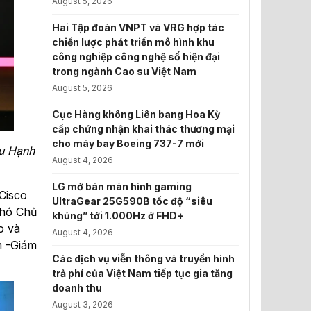
August 5, 2026
Hai Tập đoàn VNPT và VRG hợp tác
chiến lược phát triển mô hình khu
công nghiệp công nghệ số hiện đại
trong ngành Cao su Việt Nam
August 5, 2026
Cục Hàng không Liên bang Hoa Kỳ
cấp chứng nhận khai thác thương mại
cho máy bay Boeing 737-7 mới
ữu Hạnh
August 4, 2026
LG mở bán màn hình gaming
Cisco
UltraGear 25G590B tốc độ “siêu
Phó Chủ
khủng” tới 1.000Hz ở FHD+
o và
August 4, 2026
m -Giám
Các dịch vụ viễn thông và truyền hình
trả phí của Việt Nam tiếp tục gia tăng
doanh thu
August 3, 2026