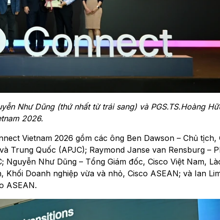
guyễn Như Dũng (thứ nhất từ trái sang) và PGS.TS.Hoàng H
ietnam 2026.
Connect Vietnam 2026 gồm các ông Ben Dawson – Chủ tịch, 
 và Trung Quốc (APJC); Raymond Janse van Rensburg – 
JC; Nguyễn Như Dũng – Tổng Giám đốc, Cisco Việt Nam, Là
, Khối Doanh nghiệp vừa và nhỏ, Cisco ASEAN; và Ian Li
co ASEAN.