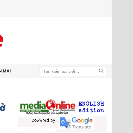
N MẠI
Tìm kiếm
 ở