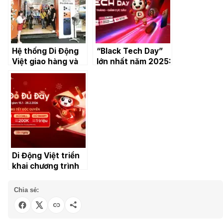
Hệ thống Di Động
“Black Tech Day”
Việt giao hàng và
lớn nhất năm 2025:
mở bán dòng
Điện thoại giảm
iPhone 17 Series
gần 10 triệu đồng,
với nhiều ưu đãi
phụ kiện từ 9.000
đồng
Di Động Việt triển
khai chương trình
“Tết Đỏ Đủ Đầy”
với những combo
Chia sẻ:
công nghệ giá tốt