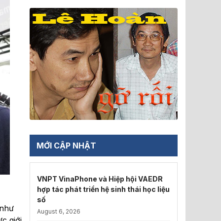
MỚI CẬP NHẬT
VNPT VinaPhone và Hiệp hội VAEDR
hợp tác phát triển hệ sinh thái học liệu
số
 như
August 6, 2026
c giới