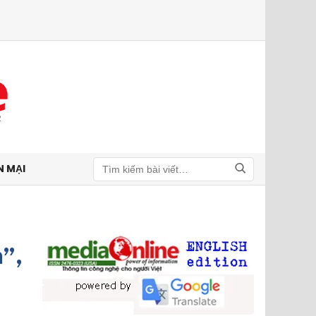
N MẠI
Tìm kiếm
”,