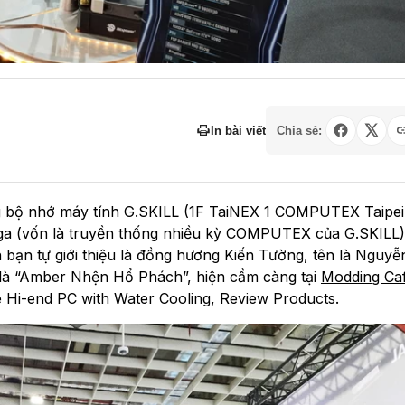
In bài viết
Chia sẻ:
ng bộ nhớ máy tính G.SKILL (1F TaiNEX 1 COMPUTEX Taipei
Nga (vốn là truyền thống nhiều kỳ COMPUTEX của G.SKILL)
bạn tự giới thiệu là đồng hương Kiến Tường, tên là Nguyễ
là “Amber Nhện Hổ Phách”, hiện cầm càng tại
Modding Ca
 Hi-end PC with Water Cooling, Review Products.