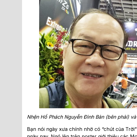
Nhện Hổ Phách Nguyễn Đình Bản (bên phải) v
Bạn nói ngày xưa chính nhờ có “chút của Trờ
ngày nay. Ngó lên trên poster giới thiệu các M