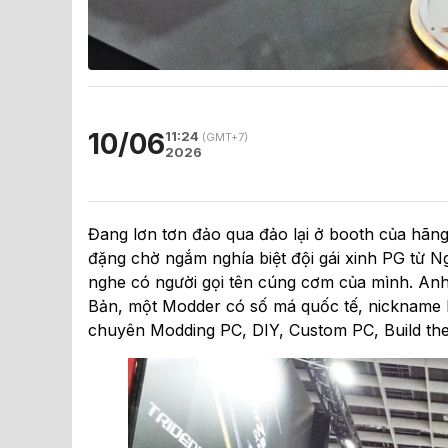
10/06
11:24
(GMT+7)
2026
Đang lơn tơn đảo qua đảo lại ở booth của hã
đặng chờ ngắm nghía biệt đội gái xinh PG từ 
nghe có người gọi tên cúng cơm của mình. Anh 
Bản, một Modder có số má quốc tế, nickname 
chuyên Modding PC, DIY, Custom PC, Build the