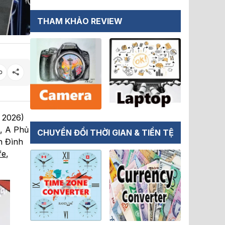
THAM KHẢO REVIEW
 2026)
, A Phủ
CHUYỂN ĐỔI THỜI GIAN & TIỀN TỆ
n Đình
fe
,