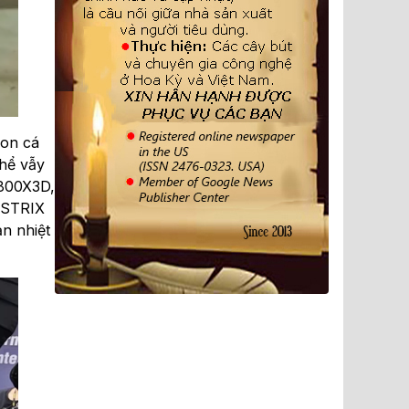
con cá
hể vẫy
9800X3D,
 STRIX
n nhiệt