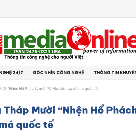
NGHỆ 24/7
GÓC NHÌN CÔNG NGHỆ
THÔNG TIN KHUYẾ
ười “Nhện Hổ Phách”, một PC Modder có số má quốc tế
 Tháp Mười “Nhện Hổ Phách
má quốc tế