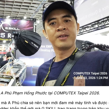
à A Phủ Phạm Hồng Phước tại COMPUTEX Taipei 2026.
i” mà A Phủ chia sẻ nên bạn mới đam mê máy tính và được
odder khắp thế giới mà G.SKILL treo trang trọng trên khu vự