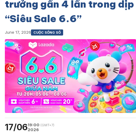
trưởng gần 4 lần trong dịp
“Siêu Sale 6.6”
June 17, 2026
CUỘC SỐNG SỐ
17/06
19:00
(GMT+7)
2026