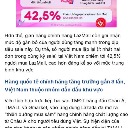
Hơn thế, gian hàng chính hãng LazMall còn ghi nhận
mức độ gắn bó của người dùng tăng mạnh trong dịp
siêu sale này. Cụ thể, số người mua lặp lại (ít nhất hai
đơn trong cùng kỳ sale) tại Việt Nam chiếm tới 42,5%
người mua LazMall, cao hơn đáng kể so với mức trung
bình khu vực.
Hàng quốc tế chính hãng tăng trưởng gần 3 lần,
Việt Nam thuộc nhóm dẫn đầu khu vực
Việc tích hợp trực tiếp hai sàn TMĐT hàng đầu Châu Á,
TMALL và Gmarket, vào ứng dụng Lazada đã mở ra
“thiên đường mua sắm” hàng chính hãng chất lượng cao
từ Châu Á cho người tiêu dùng Việt. Sự hiện diện của
các gian hàng và sản phẩm chính hãng đến từ TMALL –