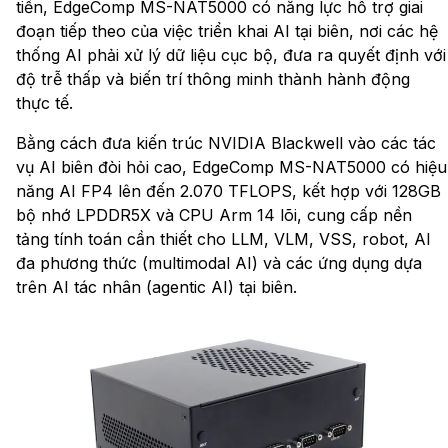
tiến, EdgeComp MS-NAT5000 có năng lực hỗ trợ giai
đoạn tiếp theo của việc triển khai AI tại biên, nơi các hệ
thống AI phải xử lý dữ liệu cục bộ, đưa ra quyết định với
độ trễ thấp và biến trí thông minh thành hành động
thực tế.
Bằng cách đưa kiến ​​trúc NVIDIA Blackwell vào các tác
vụ AI biên đòi hỏi cao, EdgeComp MS-NAT5000 có hiệu
năng AI FP4 lên đến 2.070 TFLOPS, kết hợp với 128GB
bộ nhớ LPDDR5X và CPU Arm 14 lõi, cung cấp nền
tảng tính toán cần thiết cho LLM, VLM, VSS, robot, AI
đa phương thức (multimodal AI) và các ứng dụng dựa
trên AI tác nhân (agentic AI) tại biên.