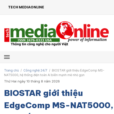
TECH MEDIAONLINE
Mở menu
Trang chủ
/
Công nghệ 24/7
/
BIOSTAR giới thiệu EdgeComp MS-
NAT5000, hệ thống điện toán AI biên mạnh mẽ nhỏ gọn
Thứ Hai ngày 10 tháng 8 năm 2026
BIOSTAR giới thiệu
EdgeComp MS-NAT5000,