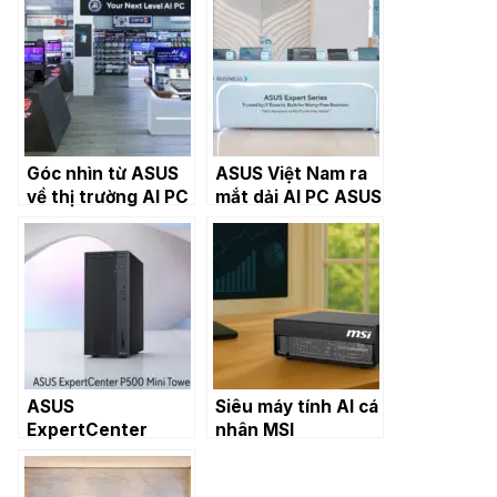
Góc nhìn từ ASUS
ASUS Việt Nam ra
về thị trường AI PC
mắt dải AI PC ASUS
tại Việt Nam
Expert Series dành
cho doanh nghiệp
trong kỷ nguyên AI
ASUS
Siêu máy tính AI cá
ExpertCenter
nhân MSI
P500MV – desktop
EdgeXpert trên
PC hỗ trợ AI trên
nền tảng NVIDIA