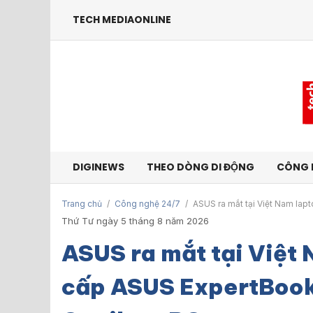
TECH MEDIAONLINE
DIGINEWS
THEO DÒNG DI ĐỘNG
CÔNG 
Trang chủ
/
Công nghệ 24/7
/
ASUS ra mắt tại Việt Nam la
Thứ Tư ngày 5 tháng 8 năm 2026
ASUS ra mắt tại Việt
cấp ASUS ExpertBook 