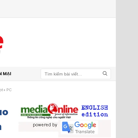
N MẠI
Tìm kiếm
lot+ PC
ao
h