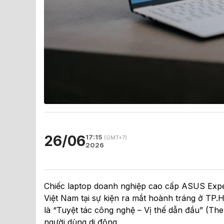
26/06
17:15
(GMT+7)
2026
Chiếc laptop doanh nghiệp cao cấp ASUS Exper
Việt Nam tại sự kiện ra mắt hoành tráng ở TP.
là “Tuyệt tác công nghệ – Vị thế dẫn đầu” (The
người dùng di động.