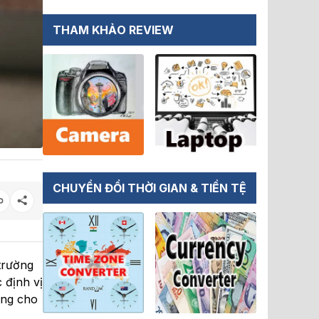
THAM KHẢO REVIEW
CHUYỂN ĐỔI THỜI GIAN & TIỀN TỆ
trường
 định vị
ợng cho