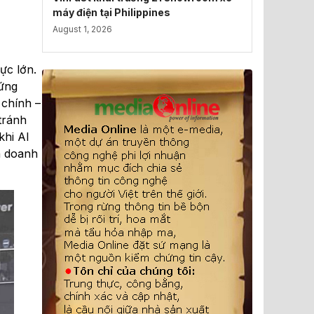
máy điện tại Philippines
August 1, 2026
ực lớn.
đứng
 chính –
tránh
khi AI
h doanh