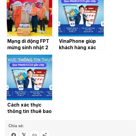
1 hằng tháng cho
nhà thông minh
smartphone tại
mới
FPT Shop
Mạng di động FPT
VinaPhone giúp
mừng sinh nhật 2
khách hàng xác
tuổi với loạt hoạt
thực thông tin
động tri ân khách
thuê bao dễ dàng
hàng và vì cộng
đồng
Cách xác thực
thông tin thuê bao
di động VinaPhone
tại nhà trên ứng
Chia sẻ:
dụng MyVNPT