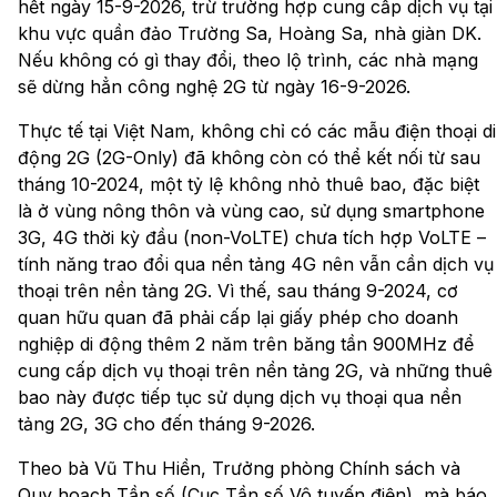
hết ngày 15-9-2026, trừ trường hợp cung cấp dịch vụ tại
khu vực quần đảo Trường Sa, Hoàng Sa, nhà giàn DK.
Nếu không có gì thay đổi, theo lộ trình, các nhà mạng
sẽ dừng hẳn công nghệ 2G từ ngày 16-9-2026.
Thực tế tại Việt Nam, không chỉ có các mẫu điện thoại di
động 2G (2G-Only) đã không còn có thể kết nối từ sau
tháng 10-2024, một tỷ lệ không nhỏ thuê bao, đặc biệt
là ở vùng nông thôn và vùng cao, sử dụng smartphone
3G, 4G thời kỳ đầu (non-VoLTE) chưa tích hợp VoLTE –
tính năng trao đổi qua nền tảng 4G nên vẫn cần dịch vụ
thoại trên nền tảng 2G. Vì thế, sau tháng 9-2024, cơ
quan hữu quan đã phải cấp lại giấy phép cho doanh
nghiệp di động thêm 2 năm trên băng tần 900MHz để
cung cấp dịch vụ thoại trên nền tảng 2G, và những thuê
bao này được tiếp tục sử dụng dịch vụ thoại qua nền
tảng 2G, 3G cho đến tháng 9-2026.
Theo bà Vũ Thu Hiền, Trưởng phòng Chính sách và
Quy hoạch Tần số (Cục Tần số Vô tuyến điện), mà báo