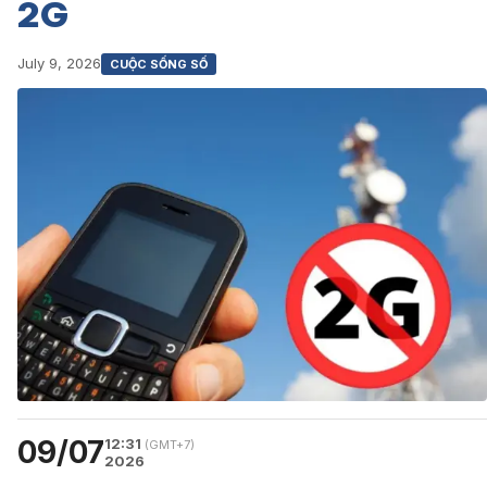
2G
July 9, 2026
CUỘC SỐNG SỐ
09/07
12:31
(GMT+7)
2026