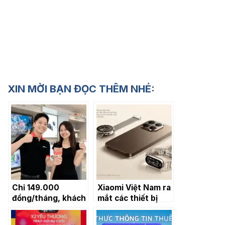
XIN MỜI BẠN ĐỌC THÊM NHÉ:
Chỉ 149.000
Xiaomi Việt Nam ra
đồng/tháng, khách
mắt các thiết bị
hàng được chính
đeo wearables và
sách bảo hành 1 đổi
loạt sản phẩm AIoT