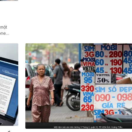
 một
hone…