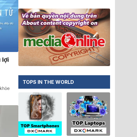
 lợi
TOPS IN THE WORLD
 khỏe