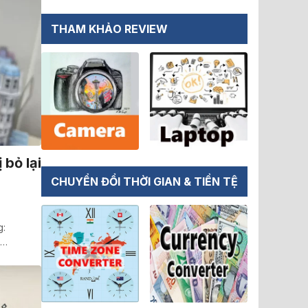
THAM KHẢO REVIEW
bỏ lại
CHUYỂN ĐỔI THỜI GIAN & TIỀN TỆ
g:
.…