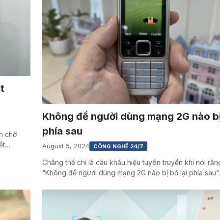
t
Không để người dùng mạng 2G nào bị 
phía sau
n chờ
ết…
August 5, 2024
CÔNG NGHỆ 24/7
Chẳng thể chỉ là câu khẩu hiệu tuyên truyền khi nói rằn
“Không để người dùng mạng 2G nào bị bỏ lại phía sau”