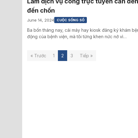
Làm dịch vụ công trực tuyến cần đến
đến chốn
June 14, 2024
CUỘC SỐNG SỐ
Ba bốn tháng nay, cái máy hay kiosk đăng ký khám bệ
động của bệnh viện, mà tôi từng khen nức nở vì…
« Trước
1
2
3
Tiếp »