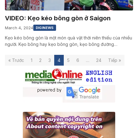
VIDEO: Kẹo kéo bông gòn ở Saigon
March 4, 2024
DIGINEWS
Kẹo kéo bông gòn là một món quà vặt thời niên thiếu của nhiều
người. Kẹo bông hay kẹo bông gòn, kẹo bông đường…
« Trước
1
2
3
4
5
6
…
24
Tiếp »