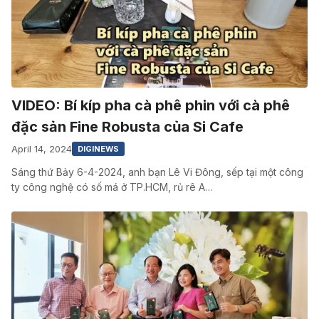
VIDEO: Bí kíp pha cà phê phin với cà phê
đặc sản Fine Robusta của Si Cafe
April 14, 2024
DIGINEWS
Sáng thứ Bảy 6-4-2024, anh bạn Lê Vi Đông, sếp tại một công
ty công nghệ có số má ở TP.HCM, rủ rê A…