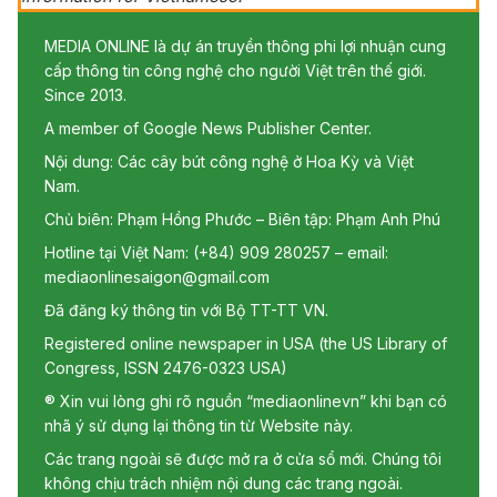
MEDIA ONLINE là dự án truyền thông phi lợi nhuận cung
cấp thông tin công nghệ cho người Việt trên thế giới.
Since 2013.
A member of Google News Publisher Center.
Nội dung: Các cây bút công nghệ ở Hoa Kỳ và Việt
Nam.
Chủ biên: Phạm Hồng Phước – Biên tập: Phạm Anh Phú
Hotline tại Việt Nam: (+84) 909 280257 – email:
mediaonlinesaigon@gmail.com
Đã đăng ký thông tin với Bộ TT-TT VN.
Registered online newspaper in USA (the US Library of
Congress, ISSN 2476-0323 USA)
® Xin vui lòng ghi rõ nguồn “mediaonlinevn” khi bạn có
nhã ý sử dụng lại thông tin từ Website này.
Các trang ngoài sẽ được mở ra ở cửa sổ mới. Chúng tôi
không chịu trách nhiệm nội dung các trang ngoài.