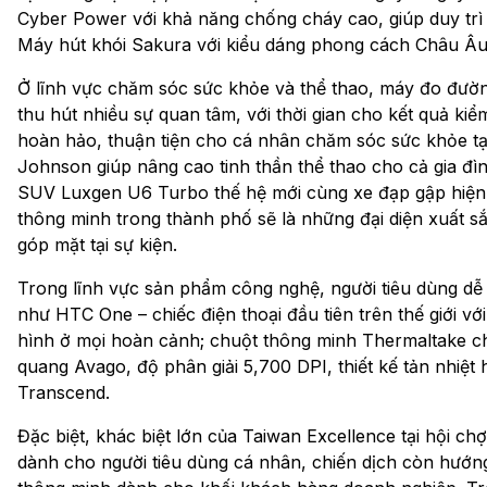
Cyber Power với khả năng chống cháy cao, giúp duy trì t
Máy hút khói Sakura với kiểu dáng phong cách Châu Âu, 
Ở lĩnh vực chăm sóc sức khỏe và thể thao, máy đo đườ
thu hút nhiều sự quan tâm, với thời gian cho kết quả ki
hoàn hảo, thuận tiện cho cá nhân chăm sóc sức khỏe tạ
Johnson giúp nâng cao tinh thần thể thao cho cả gia đìn
SUV Luxgen U6 Turbo thế hệ mới cùng xe đạp gập hiện đạ
thông minh trong thành phố sẽ là những đại diện xuất s
góp mặt tại sự kiện.
Trong lĩnh vực sản phẩm công nghệ, người tiêu dùng dễ
như HTC One – chiếc điện thoại đầu tiên trên thế giới 
hình ở mọi hoàn cảnh; chuột thông minh Thermaltake ch
quang Avago, độ phân giải 5,700 DPI, thiết kế tản nhiệt hi
Transcend.
Đặc biệt, khác biệt lớn của Taiwan Excellence tại hội 
dành cho người tiêu dùng cá nhân, chiến dịch còn hư