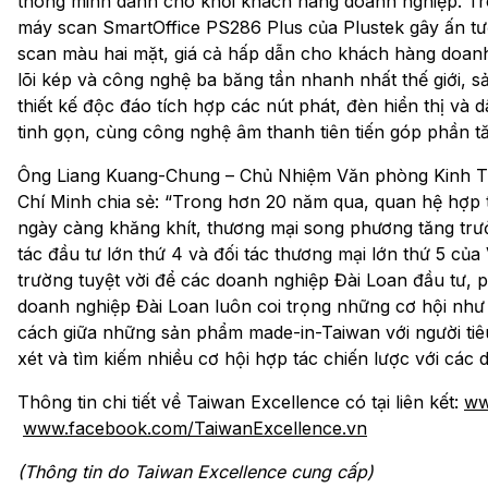
thông minh dành cho khối khách hàng doanh nghiệp. Tr
máy scan SmartOffice PS286 Plus của Plustek gây ấn tư
scan màu hai mặt, giá cả hấp dẫn cho khách hàng doanh
lõi kép và công nghệ ba băng tần nhanh nhất thế giới
thiết kế độc đáo tích hợp các nút phát, đèn hiển thị và
tinh gọn, cùng công nghệ âm thanh tiên tiến góp phần 
Ông Liang Kuang-Chung – Chủ Nhiệm Văn phòng Kinh Tế
Chí Minh chia sẻ: “Trong hơn 20 năm qua, quan hệ hợp t
ngày càng khăng khít, thương mại song phương tăng trưở
tác đầu tư lớn thứ 4 và đối tác thương mại lớn thứ 5 của 
trường tuyệt vời để các doanh nghiệp Đài Loan đầu tư, phá
doanh nghiệp Đài Loan luôn coi trọng những cơ hội nh
cách giữa những sản phẩm made-in-Taiwan với người tiê
xét và tìm kiếm nhiều cơ hội hợp tác chiến lược với các 
Thông tin chi tiết về Taiwan Excellence có tại liên kết:
ww
www.facebook.com/TaiwanExcellence.vn
(Thông tin do Taiwan Excellence cung cấp)