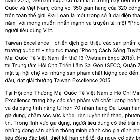
Năm 2015, Vietnam Expo có năm khu trưng bày đến từ Đ
Quốc và Việt Nam, cùng với 350 gian hàng của 320 công 
trên toàn thế giới. Đài Loan là một trong số ít đại diện t
năm, với mong muốn nhấn mạnh và truyền tải một “Phon
người tiêu dùng Việt.
Taiwan Excellence – chiến dịch giới thiệu các sản phẩm 
trường quốc tế – tiếp tục mang “Phong Cách Sống Tuyệt
Mại Quốc Tế Việt Nam lần thứ 13 (Vietnam Expo 2015). H
tại Trung tâm Hội Chợ Triển Lãm Sài Gòn (SECC, Quận 7
mặt tại hội chợ với những sản phẩm chất lượng cao đến
đầu, đạt giải thưởng Taiwan Excellence 2015.
Tại Hội chợ Thương Mại Quốc Tế Việt Nam ở Hồ Chí Min
Excellence trưng bày các sản phẩm với chất lượng hoàn 
và đa dạng tính năng từ hơn 70 nhãn hàng Đài Loan hàn
gia dụng, chăm sóc sức khỏe, rèn luyện thể thao, phươn
tin. Trong lĩnh vực gia dụng, người tiêu dùng có thể trải
những dòng sản phẩm thông minh dành cho gia đình như
liệu đồng đặc biệt, thiết kế hạn chế tối đa nguy cơ gây