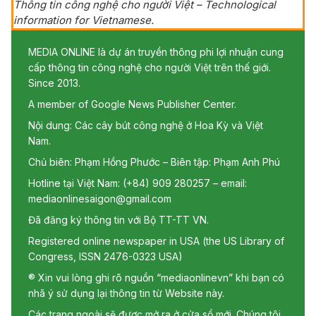
Thông tin công nghệ cho người Việt – Technological
information for Vietnamese.
MEDIA ONLINE là dự án truyền thông phi lợi nhuận cung
cấp thông tin công nghệ cho người Việt trên thế giới.
Since 2013.
A member of Google News Publisher Center.
Nội dung: Các cây bút công nghệ ở Hoa Kỳ và Việt
Nam.
Chủ biên: Phạm Hồng Phước – Biên tập: Phạm Anh Phú
Hotline tại Việt Nam: (+84) 909 280257 – email:
mediaonlinesaigon@gmail.com
Đã đăng ký thông tin với Bộ TT-TT VN.
Registered online newspaper in USA (the US Library of
Congress, ISSN 2476-0323 USA)
® Xin vui lòng ghi rõ nguồn “mediaonlinevn” khi bạn có
nhã ý sử dụng lại thông tin từ Website này.
Các trang ngoài sẽ được mở ra ở cửa sổ mới. Chúng tôi