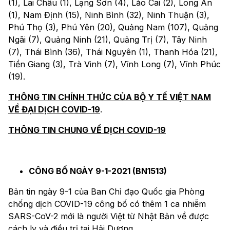
(1), Lai Châu (1), Lạng Sơn (4), Lào Cai (2), Long An
(1), Nam Định (15), Ninh Bình (32), Ninh Thuận (3),
Phú Thọ (3), Phú Yên (20), Quảng Nam (107), Quảng
Ngãi (7), Quảng Ninh (21), Quảng Trị (7), Tây Ninh
(7), Thái Bình (36), Thái Nguyên (1), Thanh Hóa (21),
Tiền Giang (3), Trà Vinh (7), Vĩnh Long (7), Vĩnh Phúc
(19).
THÔNG TIN CHÍNH THỨC CỦA BỘ Y TẾ VIỆT NAM
VỀ ĐẠI DỊCH COVID-19
.
THÔNG TIN CHUNG VỀ DỊCH COVID-19
CÔNG BỐ NGÀY 9-1-2021 (BN1513)
Bản tin ngày 9-1 của Ban Chỉ đạo Quốc gia Phòng
chống dịch COVID-19 công bố có thêm 1 ca nhiễm
SARS-CoV-2 mới là người Việt từ Nhật Bản về được
cách ly và điều trị tại Hải Dương.