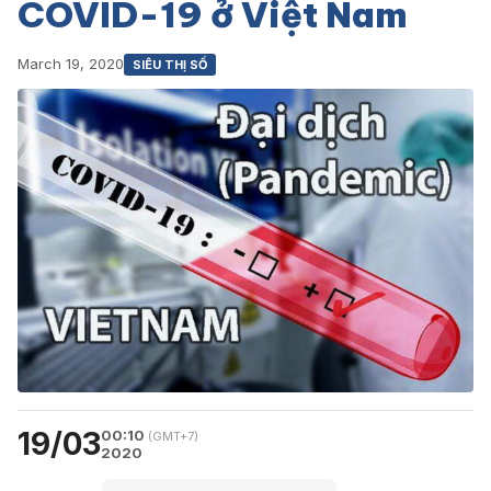
COVID-19 ở Việt Nam
March 19, 2020
SIÊU THỊ SỐ
19/03
00:10
(GMT+7)
2020