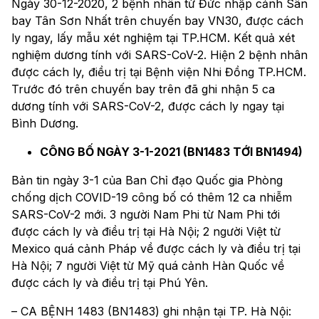
Ngày 30-12-2020, 2 bệnh nhân từ Đức nhập cảnh Sân
bay Tân Sơn Nhất trên chuyến bay VN30, được cách
ly ngay, lấy mẫu xét nghiệm tại TP.HCM. Kết quả xét
nghiệm dương tính với SARS-CoV-2. Hiện 2 bệnh nhân
được cách ly, điều trị tại Bệnh viện Nhi Đồng TP.HCM.
Trước đó trên chuyến bay trên đã ghi nhận 5 ca
dương tính với SARS-CoV-2, được cách ly ngay tại
Bình Dương.
CÔNG BỐ NGÀY 3-1-2021 (BN1483 TỚI BN1494)
Bản tin ngày 3-1 của Ban Chỉ đạo Quốc gia Phòng
chống dịch COVID-19 công bố có thêm 12 ca nhiễm
SARS-CoV-2 mới. 3 người Nam Phi từ Nam Phi tới
được cách ly và điều trị tại Hà Nội; 2 người Việt từ
Mexico quá cảnh Pháp về được cách ly và điều trị tại
Hà Nội; 7 người Việt từ Mỹ quá cảnh Hàn Quốc về
được cách ly và điều trị tại Phú Yên.
– CA BỆNH 1483 (BN1483) ghi nhận tại TP. Hà Nội: