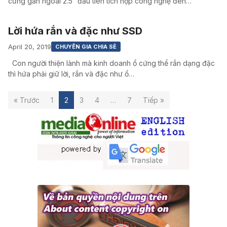
cứng gắn ngoài 2.5” đầu tiên tích hợp công nghệ đèn…
Lời hứa rắn và đặc như SSD
April 20, 2019
CHUYÊN GIA CHIA SẺ
Con người thiện lành mà kinh doanh ổ cứng thể rắn dạng đặc
thì hứa phải giữ lời, rắn và đặc như ổ…
« Trước
1
2
3
4
…
7
Tiếp »