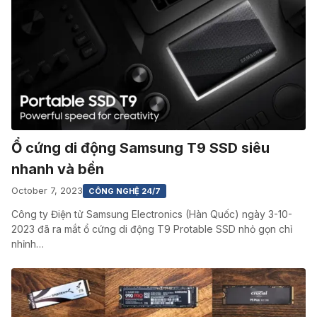
Ổ cứng di động Samsung T9 SSD siêu
nhanh và bền
October 7, 2023
CÔNG NGHỆ 24/7
Công ty Điện tử Samsung Electronics (Hàn Quốc) ngày 3-10-
2023 đã ra mắt ổ cứng di động T9 Protable SSD nhỏ gọn chỉ
nhỉnh…