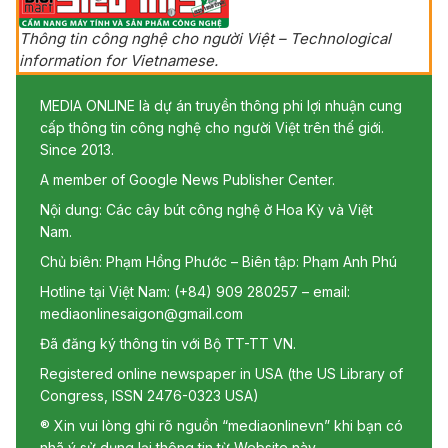
Thông tin công nghệ cho người Việt – Technological
information for Vietnamese.
MEDIA ONLINE là dự án truyền thông phi lợi nhuận cung
cấp thông tin công nghệ cho người Việt trên thế giới.
Since 2013.
A member of Google News Publisher Center.
Nội dung: Các cây bút công nghệ ở Hoa Kỳ và Việt
Nam.
Chủ biên: Phạm Hồng Phước – Biên tập: Phạm Anh Phú
Hotline tại Việt Nam: (+84) 909 280257 – email:
mediaonlinesaigon@gmail.com
Đã đăng ký thông tin với Bộ TT-TT VN.
Registered online newspaper in USA (the US Library of
Congress, ISSN 2476-0323 USA)
® Xin vui lòng ghi rõ nguồn “mediaonlinevn” khi bạn có
nhã ý sử dụng lại thông tin từ Website này.