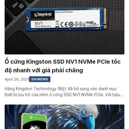
Ổ cứng Kingston SSD NV1 NVMe PCIe tốc
độ nhanh với giá phải chăng
April 29, 2021
DIGINEWS
Hãng Kingston Technology (Mỹ) đã bổ sung vào danh mục
thiết bị lưu trữ của mình ổ cứng SSD NV1 NVMe PCIe. Với hiệu…