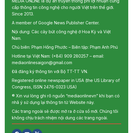
MEDIA ONLINE là dự án truyền thông phi lợi nhuận cung
cấp thông tin công nghệ cho người Việt trên thế giới.
Since 2013.
A member of Google News Publisher Center.
Nội dung: Các cây bút công nghệ ở Hoa Kỳ và Việt
Nam.
Chủ biên: Phạm Hồng Phước – Biên tập: Phạm Anh Phú
Hotline tại Việt Nam: (+84) 909 280257 – email:
mediaonlinesaigon@gmail.com
Đã đăng ký thông tin với Bộ TT-TT VN.
Registered online newspaper in USA (the US Library of
Congress, ISSN 2476-0323 USA)
® Xin vui lòng ghi rõ nguồn “mediaonlinevn” khi bạn có
nhã ý sử dụng lại thông tin từ Website này.
Các trang ngoài sẽ được mở ra ở cửa sổ mới. Chúng tôi
không chịu trách nhiệm nội dung các trang ngoài.