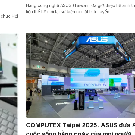
Hãng công nghệ ASUS (Taiwan) đã giới thiệu hệ sinh thá
tiến thế hệ mới tại sự kiện ra mắt trực tuyến…
 chức Hội
…
COMPUTEX Taipei 2025: ASUS đưa A
cuộc sống hằng ngày của mọi người