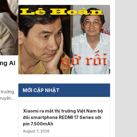
ng AI
MỚI CẬP NHẬT
 trường
truyền…
Xiaomi ra mắt thị trường Việt Nam bộ
đôi smartphone REDMI 17 Series với
pin 7.500mAh
August 7, 2026