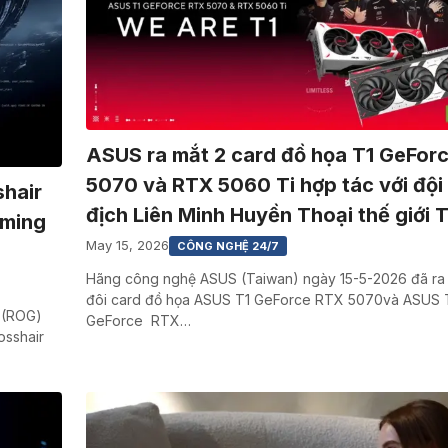
ASUS ra mắt 2 card đồ họa T1 GeFor
5070 và RTX 5060 Ti hợp tác với đội
hair
địch Liên Minh Huyền Thoại thế giới T
aming
May 15, 2026
CÔNG NGHỆ 24/7
Hãng công nghệ ASUS (Taiwan) ngày 15-5-2026 đã ra
đôi card đồ họa ASUS T1 GeForce RTX 5070và ASUS 
 (ROG)
GeForce RTX…
sshair