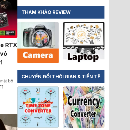
THAM KHẢO REVIEW
ce RTX
 vô
1
CHUYỂN ĐỔI THỜI GIAN & TIỀN TỆ
 mắt bộ
T1