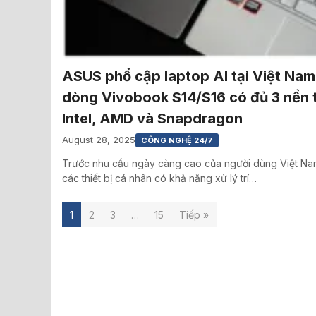
ASUS phổ cập laptop AI tại Việt Nam
dòng Vivobook S14/S16 có đủ 3 nền 
Intel, AMD và Snapdragon
August 28, 2025
CÔNG NGHỆ 24/7
Trước nhu cầu ngày càng cao của người dùng Việt Nam
các thiết bị cá nhân có khả năng xử lý trí…
1
2
3
…
15
Tiếp »