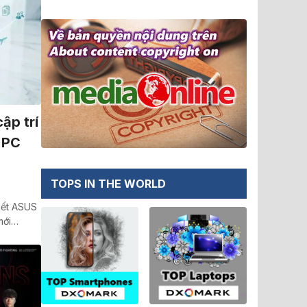
ập trí
I PC
TOPS IN THE WORLD
iết ASUS
 mới…