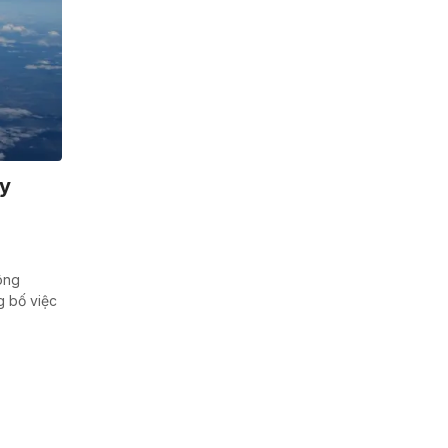
ay
ông
g bố việc