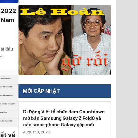
 2022
t Nam
iải đấu
g…
MỚI CẬP NHẬT
Di Động Việt tổ chức đêm Countdown
mở bán Samsung Galaxy Z Fold8 và
các smartphone Galaxy gập mới
August 8, 2026
ất về