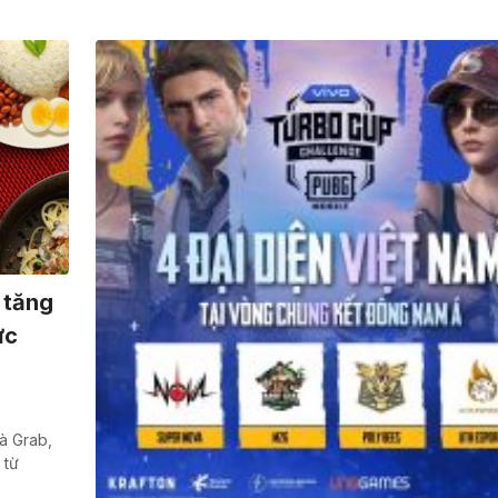
 tăng
ực
à Grab,
 từ