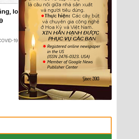
ẳng, lo
9
 COVID-19