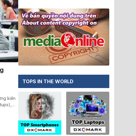
ng
TOPS IN THE WORLD
ứng kiến
rtups),…