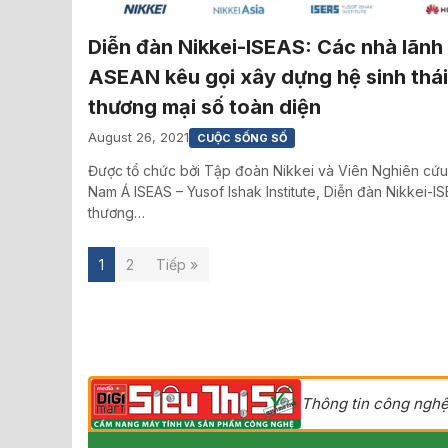
Diễn đàn Nikkei-ISEAS: Các nhà lãnh
ASEAN kêu gọi xây dựng hệ sinh thái
thương mại số toàn diện
August 26, 2021
CUỘC SỐNG SỐ
Được tổ chức bởi Tập đoàn Nikkei và Viên Nghiên cứ
Nam Á ISEAS – Yusof Ishak Institute, Diễn đàn Nikkei-I
thương…
1
2
Tiếp »
Thông tin công nghệ